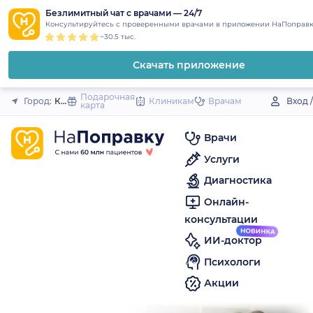
1
2
3
4
5
to
Безлимитный чат с врачами — 24/7
Закрыть
Консультируйтесь с проверенными врачами в приложении НаПоправк
content
~30.5 тыс.
Скачать приложение
Подарочная
Город:
Красноуральск
Клиникам
Врачам
Вход 
карта
Врачи
Услуги
Диагностика
Онлайн-
консультации
ИИ-доктор
Психологи
Акции