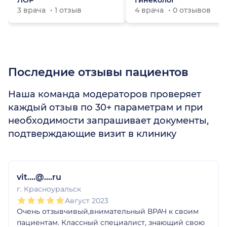
ЛОР
Гинеколог
3 врача
1 отзыв
4 врача
0 отзывов
Последние отзывы пациентов
Наша команда модераторов проверяет
каждый отзыв по 30+ параметрам и при
необходимости запрашивает документы,
подтверждающие визит в клинику
1
2
3
4
5
vit....@....ru
г. Красноуральск
Август 2023
Очень отзывчивый,внимательный ВРАЧ к своим
пациентам. Классный специалист, знающий свою