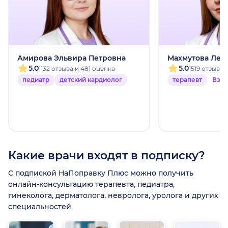
Амирова Эльвира Петровна
Махмутова Лей
5.0
5.0
1132 отзыва и 481 оценка
1519 отзыво
педиатр
детский кардиолог
терапевт
Взр
Какие врачи входят в подписку?
С подпиской НаПоправку Плюс можно получить
онлайн-консультацию терапевта, педиатра,
гинеколога, дерматолога, невролога, уролога и других
специальностей