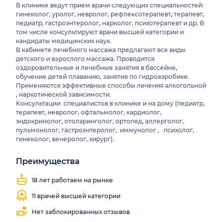
В клинике ведут прием врачи следующих специальностей:
гинеколог, уролог, невролог, рефлексотерапевт
,
терапевт,
педиатр, гастроэнтеролог
,
нарколог, психотерапевт и др. В
том числе консультируют врачи высшей категории и
кандидаты медицинских наук.
В кабинете лечебного массажа предлагают все виды
детского и взрослого массажа. Проводится
оздоровительные и лечебные занятия в бассейне,
обучение детей плаванию, занятия по гидроаэробике.
Применяются эффективные способы лечения алкогольной
, наркотической зависимости.
Консультации специалистов в клинике и на дому (педиатр,
терапевт, невролог, офтальмолог, кардиолог,
эндокринолог, отоларинголог, ортопед, аллерголог,
пульмонолог, гастроэнтеролог, иммунолог , психолог,
гинеколог, венеролог, хирург).
Преимущества
Выезд
Работаем
на
все
18 лет работаем на рынке
дом
выходные
11 врачей высшей категории
Нет заблокированных отзывов