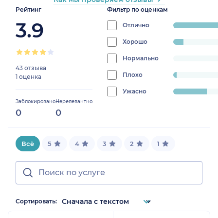
Рейтинг
Фильтр по оценкам
3.9
Отлично
progress:
68.18181818181817%
Хорошо
progress:
6.8181818181818175%
Нормально
progress:
43 отзыва
0%
Плохо
progress:
1 оценка
2.272727272727273%
Ужасно
progress:
Заблокировано
Нерелевантно
22.727272727272727%
0
0
Всё
5
4
3
2
1
Сортировать: