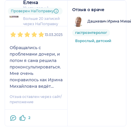
Елена
10 отзывов
и
1
Отзыв о враче
Проверен НаПоправку
оценка
Больше 20 записей
Дашкевич Ирина Миха
через НаПоправку
1
2
3
4
5
гастроэнтеролог
13.03.2025
Взрослый, детский
Обращались с
проблемами дочери, и
потом я сама решила
проконсультироваться.
Мне очень
понравилось как Ирина
Михайловна ведёт
прием. Все расспросит,
Отзыв оставлен через сайт/
выслушает, даст
приложение
рекомендации. И если
сдали анализы, не
2
нужно ехать снова, она
посмотрит их и по