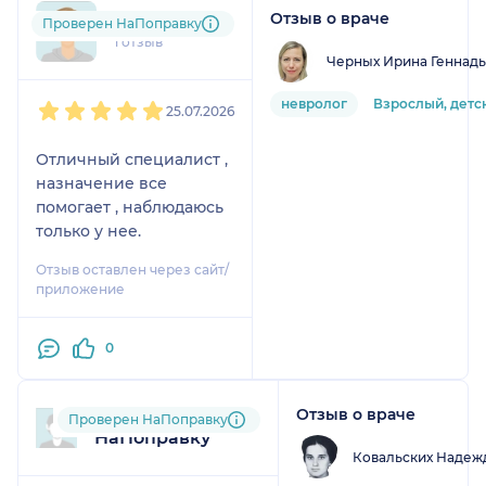
Отзыв о враче
+7xxxxxxxx79
Проверен НаПоправку
1 отзыв
Черных Ирина Геннад
1
2
3
4
5
невролог
Взрослый, детс
25.07.2026
Отличный специалист ,
назначение все
помогает , наблюдаюсь
только у нее.
Отзыв оставлен через сайт/
приложение
0
Отзыв о враче
Пользователь
Проверен НаПоправку
НаПоправку
Ковальских Надеж