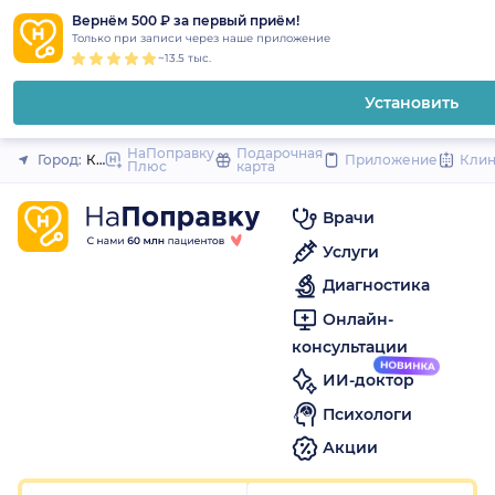
1
2
3
4
5
1
2
3
4
5
1
2
3
4
5
to
Вернём 500 ₽ за первый приём!
Закрыть
Только при записи через наше приложение
content
~13.5 тыс.
Установить
НаПоправку
Подарочная
Город:
Красноярск
Приложение
Кли
Плюс
карта
Врачи
Услуги
Диагностика
Онлайн-
консультации
ИИ-доктор
Психологи
Акции