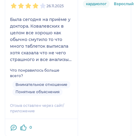
1
2
3
4
5
кардиолог
Взрослый
26.11.2025
Была сегодня на приёме у
доктора. Ковалевских в
целом все хорошо как
обычно смутило то что
много таблеток выписала
хотя сказала что не чего
страшного и все анализы
хорошие
Что понравилось больше
всего?
Внимательное отношение
Понятные объяснения
Отзыв оставлен через сайт/
приложение
0