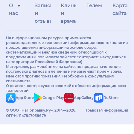
О
Запись
Клиникам
Телемедицина
Карта
нас
и
и
сайта
отзывы
врачам
На информационном ресурсе применяются
рекомендательные технологии (информационные технологии
предоставления информации на основе сбора,
систематизации и анализа сведений, относящихся к
предпочтениям пользователей сети "Интернет", находящихся
на территории Российской Федерации)
Материалы, размещённые на сайте, не предназначены для
постановки диагноза и лечения и не заменяют приём врача.
Имеются противопоказания. Необходима консультация
специалиста.
О деятельности, осуществляемой в области информационных
технологий
App Store
Google Play
AppGallery
RuStore
© ООО «НаПоправку.Ру», 2014—2026.
Правовая информация
ОГРН: 1147847038679