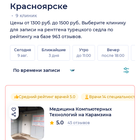
Красноярске
9 клиник
Цены от 1300 руб. до 1500 руб.. Выберите клинику
для записи на рентгена турецкого седла по
рейтингу на базе 963 отзывов.
Сегодня
Ближайшие
Утро
Вечер
В
9 авг.
3 дня
до 11:00
после 18:00
8 а
Средний рейтинг врачей 5.0
Врачи 14 специальностей
Медицина Компьютерных
Технологий на Карамзина
5.0
45 отзывов