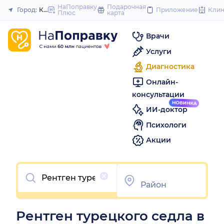
to
НаПоправку
Подарочная
Город:
Красноярск
Приложение
Кли
Плюс
карта
Закрыть
content
Врачи
Услуги
Диагностика
Онлайн-
консультации
ИИ-доктор
Психологи
Акции
Очистить
Рентген турецкого седла в