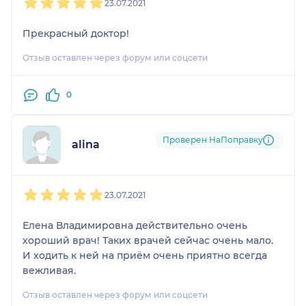
23.07.2021
Прекрасный доктор!
Отзыв оставлен через форум или соцсети
0
Проверен НаПоправку
alina
1
2
3
4
5
23.07.2021
Елена Владимировна действительно очень
хороший врач! Таких врачей сейчас очень мало.
И ходить к ней на приём очень приятно всегда
вежливая.
Отзыв оставлен через форум или соцсети