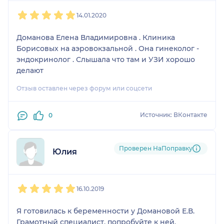
1
2
3
4
5
14.01.2020
Доманова Елена Владимировна . Клиника
Борисовых на аэровокзальной . Она гинеколог -
эндокринолог . Слышала что там и УЗИ хорошо
делают
Отзыв оставлен через форум или соцсети
Источник: ВКонтакте
0
Проверен НаПоправку
Юлия
1
2
3
4
5
16.10.2019
Я готовилась к беременности у Домановой Е.В.
Грамотный специалист, попробуйте к ней.