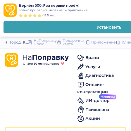
1
2
3
4
5
1
2
3
4
5
1
2
3
4
5
to
Вернём 500 ₽ за первый приём!
Закрыть
Только при записи через наше приложение
content
~13.5 тыс.
Установить
НаПоправку
Подарочная
Город:
Красноярск
Приложение
Кли
Плюс
карта
Врачи
Услуги
Диагностика
Онлайн-
консультации
ИИ-доктор
Психологи
Акции