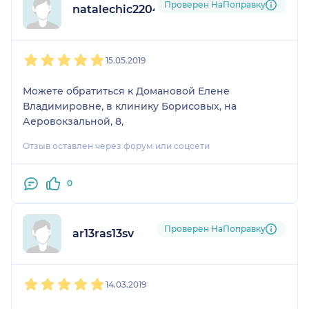
Проверен НаПоправку
natalechic2204
1
2
3
4
5
15.05.2019
Можете обратиться к Домановой Елене
Владимировне, в клинику Борисовых, на
Аеровокзальной, 8,
Отзыв оставлен через форум или соцсети
0
Проверен НаПоправку
ar13ras13sv
1
2
3
4
5
14.03.2019