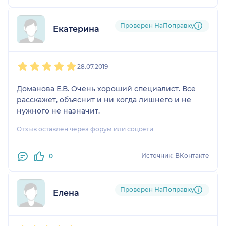
Проверен НаПоправку
Екатерина
1
2
3
4
5
28.07.2019
Доманова Е.В. Очень хороший специалист. Все
расскажет, объяснит и ни когда лишнего и не
нужного не назначит.
Отзыв оставлен через форум или соцсети
Источник: ВКонтакте
0
Проверен НаПоправку
Елена
1
2
3
4
5