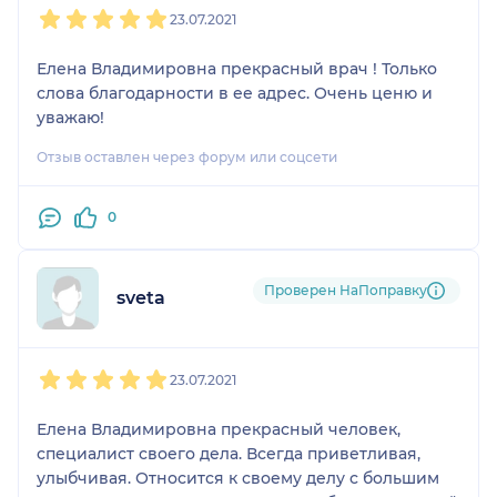
23.07.2021
Елена Владимировна прекрасный врач ! Только
слова благодарности в ее адрес. Очень ценю и
уважаю!
Отзыв оставлен через форум или соцсети
0
Проверен НаПоправку
sveta
1
2
3
4
5
23.07.2021
Елена Владимировна прекрасный человек,
специалист своего дела. Всегда приветливая,
улыбчивая. Относится к своему делу с большим