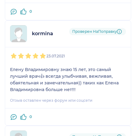
0
Проверен НаПоправку
kormina
1
2
3
4
5
23.07.2021
Елену Владимировну знаю 15 лет, это самый
лучший врач👍 всегда улыбчивая, вежливая,
обаятельная и замечательная)) таких как Елена
Владимировна больше нет!!!
Отзыв оставлен через форум или соцсети
0