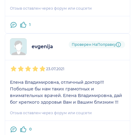
Отзыв оставлен через форум или соцсети
1
Проверен НаПоправку
evgenija
1
2
3
4
5
23.07.2021
Елена Владимировна, отличный доктор!!!
Побольше бы нам таких грамотных и
внимательных врачей. Елена Владимировна, дай
бог крепкого здоровья Вам и Вашим близким !!!
Отзыв оставлен через форум или соцсети
0