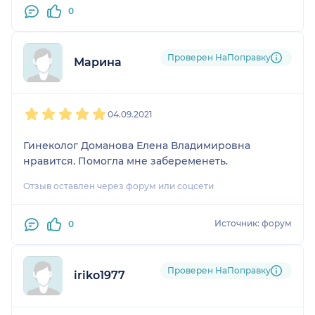
0
Проверен НаПоправку
Марина
1
2
3
4
5
04.09.2021
Гинеколог Доманова Елена Владимировна
нравится. Помогла мне забеременеть.
Отзыв оставлен через форум или соцсети
Источник: форум
0
Проверен НаПоправку
iriko1977
1
2
3
4
5