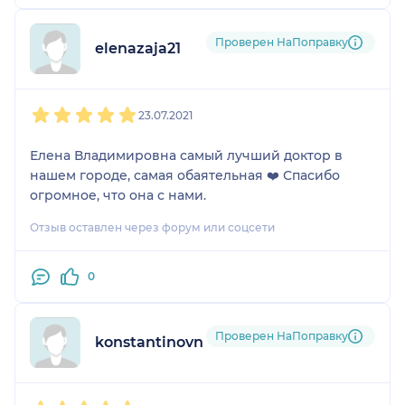
Проверен НаПоправку
elenazaja21
1
2
3
4
5
23.07.2021
Елена Владимировна самый лучший доктор в
нашем городе, самая обаятельная ❤️ Спасибо
огромное, что она с нами.
Отзыв оставлен через форум или соцсети
0
Проверен НаПоправку
konstantinovna0347
1
2
3
4
5