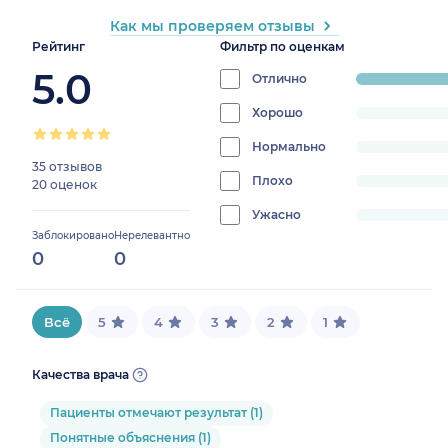
Как мы проверяем отзывы
Рейтинг
Фильтр по оценкам
5.0
Отлично
progress:
100%
Хорошо
progress:
0%
Нормально
progress:
35 отзывов
0%
Плохо
progress:
20 оценок
0%
Ужасно
progress:
Заблокировано
Нерелевантно
0%
0
0
Всё
5
4
3
2
1
Качества врача
Пациенты отмечают результат (1)
Понятные объяснения (1)