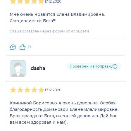
17.12.2020
Мне очень нравится Елена Владимировна.
Специалист от Бога!!!
Отзыв оставлен через форум или соцсети
0
Проверен НаПоправку
dasha
1
2
3
4
5
17.12.2020
Клиникой Борисовых я очень довольна. Особая
благодарность Домановой Елене Влалимировне.
Врач правда от Бога, очень ей довольна. Дай бог
вам всем здоровья и нам).