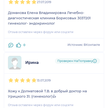
27.07.2019
Доманова Елена Владимировна Лечебно-
диагностическая клиника Борисовых 3037201
гинеколог- эндокринолог
Отзыв оставлен через форум или соцсети
Источник: ВКонтакте
0
Проверен НаПоправку
Ирина
1
2
3
4
5
13.07.2019
Хожу к Долматовой Т.В. в добрый доктор на
Урицкого 31. (гинеколог)👍
Отзыв оставлен через форум или соцсети