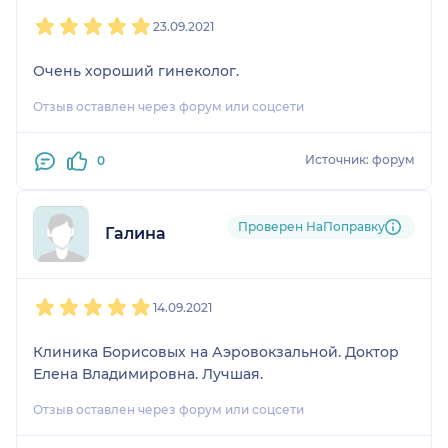
1
2
3
4
5
23.09.2021
Очень хороший гинеколог.
Отзыв оставлен через форум или соцсети
Источник: форум
0
Проверен НаПоправку
Галина
1
2
3
4
5
14.09.2021
Клиника Борисовых на Аэровокзальной. Доктор
Елена Владимировна. Лучшая.
Отзыв оставлен через форум или соцсети