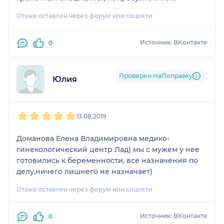
Отзыв оставлен через форум или соцсети
Источник: ВКонтакте
0
Проверен НаПоправку
Юлия
1
2
3
4
5
13.08.2019
Доманова Елена Владимировна медико-
гинекологический центр Лад) мы с мужем у нее
готовились к беременности, все назначения по
делу,ничего лишнего не назначает)
Отзыв оставлен через форум или соцсети
Источник: ВКонтакте
0