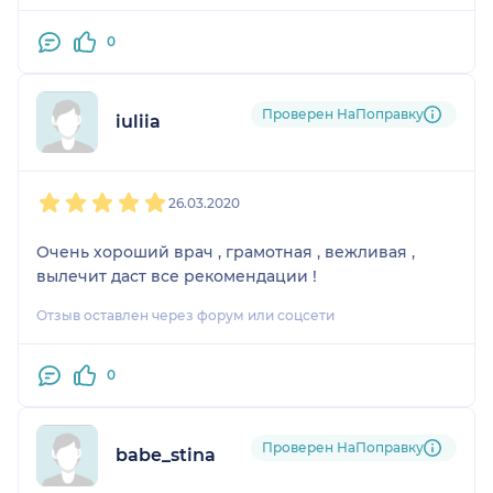
0
Проверен НаПоправку
iuliia
1
2
3
4
5
26.03.2020
Очень хороший врач , грамотная , вежливая ,
вылечит даст все рекомендации !
Отзыв оставлен через форум или соцсети
0
Проверен НаПоправку
babe_stina