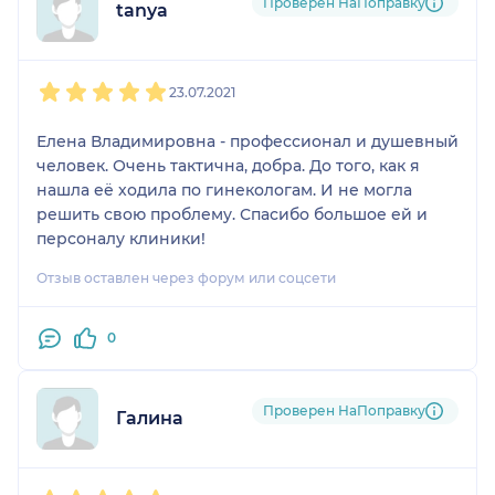
Проверен НаПоправку
tanya
1
2
3
4
5
23.07.2021
Елена Владимировна - профессионал и душевный
человек. Очень тактична, добра. До того, как я
нашла её ходила по гинекологам. И не могла
решить свою проблему. Спасибо большое ей и
персоналу клиники!
Отзыв оставлен через форум или соцсети
0
Проверен НаПоправку
Галина
1
2
3
4
5