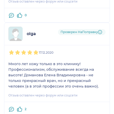
Отзыв оставлен через форум или соцсети
0
Проверен НаПоправку
olga
1
2
3
4
5
17.12.2020
Много лет хожу только в это клинику!
Профессионализм, обслуживание всегда на
высоте! Доманова Елена Владимировна - не
только прекрасный врач, но и прекрасный
человек (а в этой профессии это очень важно).
Отзыв оставлен через форум или соцсети
2