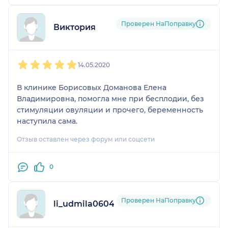
Проверен НаПоправку
Виктория
1
2
3
4
5
14.05.2020
В клинике Борисовых Доманова Елена
Владимировна, помогла мне при бесплодии, без
стимуляции овуляции и прочего, беременность
наступила сама.
Отзыв оставлен через форум или соцсети
0
Проверен НаПоправку
li_udmila060490