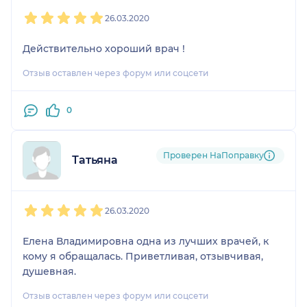
1
2
3
4
5
26.03.2020
Действительно хороший врач !
Отзыв оставлен через форум или соцсети
0
Проверен НаПоправку
Татьяна
1
2
3
4
5
26.03.2020
Елена Владимировна одна из лучших врачей, к
кому я обращалась. Приветливая, отзывчивая,
душевная.
Отзыв оставлен через форум или соцсети