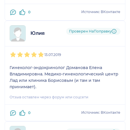
Источник: ВКонтакте
0
Проверен НаПоправку
Юлия
1
2
3
4
5
13.07.2019
Гинеколог-эндокринолог Доманова Елена
Владимировна. Медико-гинекологический центр
Лад или клиника Борисовым (и там и там
принимает).
Отзыв оставлен через форум или соцсети
Источник: ВКонтакте
0