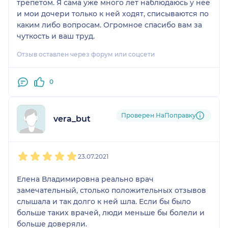
трепетом. Я сама уже много лет наблюдаюсь у неё
и мои дочери только к ней ходят, списываются по
каким либо вопросам. Огромное спасибо вам за
чуткость и ваш труд.
Отзыв оставлен через форум или соцсети
0
Проверен НаПоправку
vera_but
1
2
3
4
5
23.07.2021
Елена Владимировна реально врач
замечательный, столько положительных отзывов
слышала и так долго к ней шла. Если бы было
больше таких врачей, люди меньше бы болели и
больше доверяли.