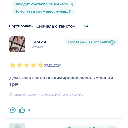
Находит контакт с пациентом (1)
Помогает в сложных случаях (1)
Сортировать:
Ламия
Проверен НаПоправку
1 отзыв
1
2
3
4
5
09.12.2024
Доманова Елена Владимировна очень хороший
врач
Отзыв оставлен через сайт/приложение
0