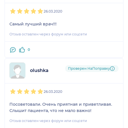
1
2
3
4
5
26.03.2020
Самый лучший врач!!!
Отзыв оставлен через форум или соцсети
0
Проверен НаПоправку
olushka
1
2
3
4
5
26.03.2020
Посоветовали. Очень приятная и приветливая.
Слышит пациента, что не мало важно!
Отзыв оставлен через форум или соцсети