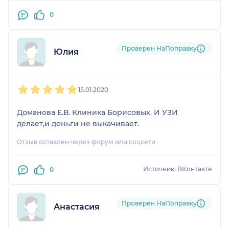
0
Проверен НаПоправку
Юлия
1
2
3
4
5
15.01.2020
Доманова Е.В. Клиника Борисовых. И УЗИ
делает,и деньги не выкачивает.
Отзыв оставлен через форум или соцсети
Источник: ВКонтакте
0
Проверен НаПоправку
Анастасия