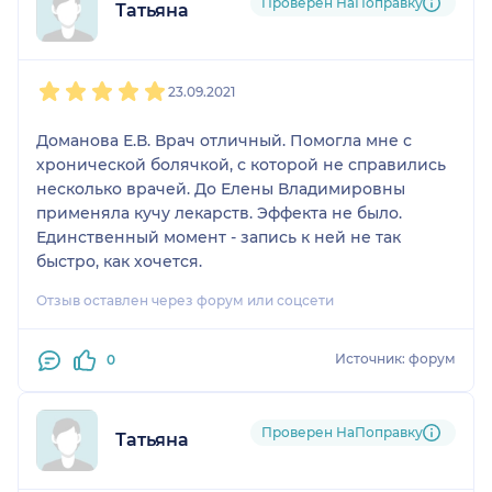
Проверен НаПоправку
Татьяна
1
2
3
4
5
23.09.2021
Доманова Е.В. Врач отличный. Помогла мне с
хронической болячкой, с которой не справились
несколько врачей. До Елены Владимировны
применяла кучу лекарств. Эффекта не было.
Единственный момент - запись к ней не так
быстро, как хочется.
Отзыв оставлен через форум или соцсети
Источник: форум
0
Проверен НаПоправку
Татьяна