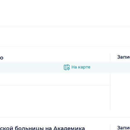
Запи
го
В к
На карте
Запи
ской больницы на Академика