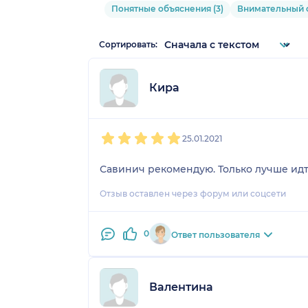
Понятные объяснения (3)
Внимательный о
Сортировать:
Кира
1
2
3
4
5
25.01.2021
Савинич рекомендую. Только лучше идт
Отзыв оставлен через форум или соцсети
0
Ответ пользователя
Валентина