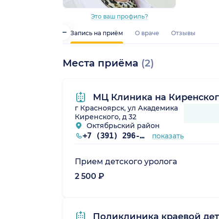
Это ваш профиль?
Запись на приём
О враче
Отзывы
Места приёма
(2)
МЦ Клиника на Киренско
г Красноярск, ул Академика
Киренского, д 32
Октябрьский район
+7 (391) 296-20-33
показать
Прием детского уролога
2 500 ₽
Поликлиника краевой дет