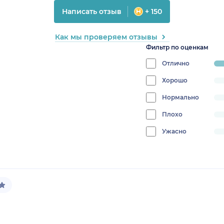
Написать отзыв
+ 150
Как мы проверяем отзывы
Фильтр по оценкам
Отлично
pr
10
Хорошо
progress:
0%
Нормально
progress:
0%
Плохо
progress:
0%
Ужасно
progress:
0%