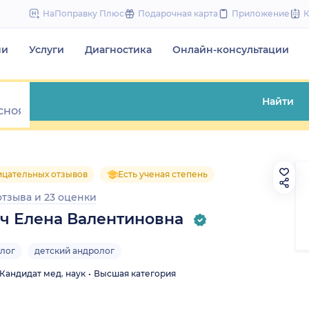
to
НаПоправку Плюс
Подарочная карта
Приложение
content
чи
Услуги
Диагностика
Онлайн-консультации
Найти
ицательных отзывов
Есть ученая степень
отзыва
и
23 оценки
ч Елена Валентиновна
олог
детский андролог
Кандидат мед. наук
Высшая категория