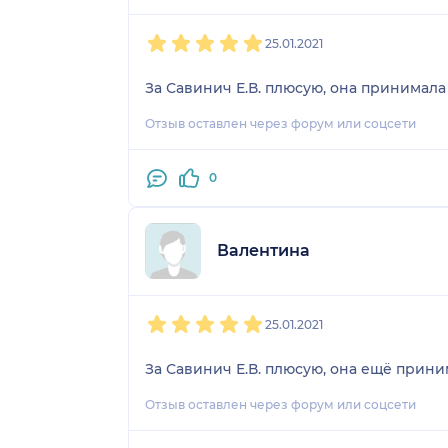
1
2
3
4
5
25.01.2021
За Савинич Е.В. плюсую, она принимала 
Отзыв оставлен через форум или соцсети
0
Валентина
1
2
3
4
5
25.01.2021
За Савинич Е.В. плюсую, она ещё прини
Отзыв оставлен через форум или соцсети