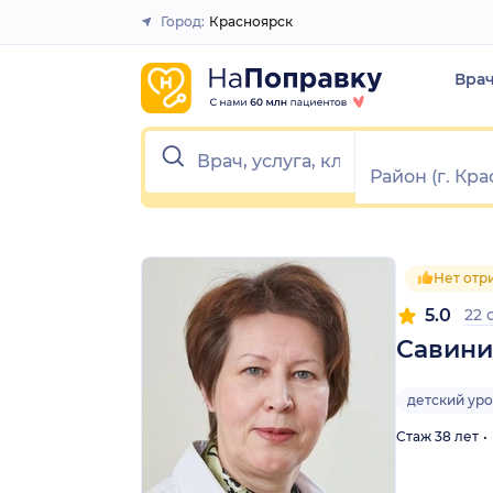
1
2
3
4
5
1
2
3
4
5
Город:
Красноярск
Закрыть
Вра
Нет отр
5.0
22 
Савини
детский ур
Стаж 38 лет