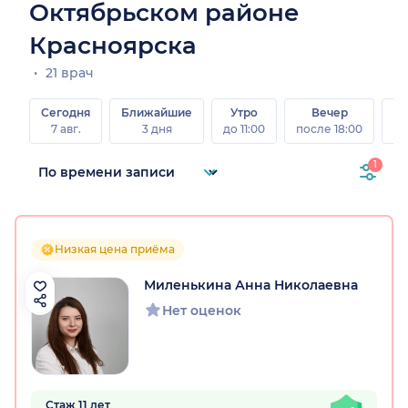
Октябрьском районе
Красноярска
21 врач
Сегодня
Ближайшие
Утро
Вечер
В
7 авг.
3 дня
до 11:00
после 18:00
8 а
1
Низкая цена приёма
Миленькина Анна Николаевна
Нет оценок
Стаж 11 лет