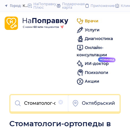
to
НаПоправку
Подарочная
Город:
Красноярск
Приложение
Кли
Плюс
карта
Закрыть
content
Врачи
Услуги
Диагностика
Онлайн-
консультации
ИИ-доктор
Психологи
Акции
Очистить
Октябрьский
Стоматологи-ортопеды в