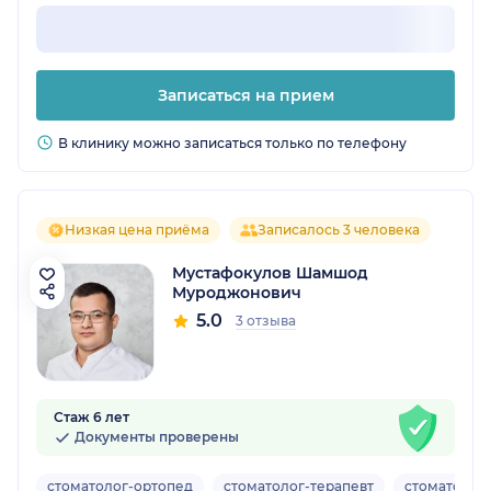
Записаться на прием
В клинику можно записаться только по телефону
Низкая цена приёма
Записалось 3 человека
Мустафокулов Шамшод
Муроджонович
5.0
3 отзыва
Стаж 6 лет
Документы проверены
стоматолог-ортопед
стоматолог-терапевт
стоматолог-