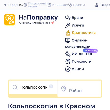
to
Подарочная
Город:
Красный Сулин
Клиникам
Врачам
Вход 
карта
Закрыть
content
Врачи
Услуги
Диагностика
Онлайн-
консультации
ИИ-доктор
Психологи
Акции
Очистить
Кольпоскопия в Красном