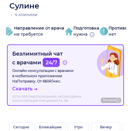
Сулине
4 клиники
Направление от врача
Подготовка
Противоп
не требуется
нужна
нет
Безлимитный чат
с врачами
24/7
Онлайн-консультации с врачами
в мобильном приложении
НаПоправку. От 660₽/мес.
Скачать
ЕСТЬ ПРОТИВОПОКАЗАНИЯ. НЕОБХОДИМА
Реклама
КОНСУЛЬТАЦИЯ СПЕЦИАЛИСТА. 18+
Сегодня
Ближайшие
Утро
Вечер
В