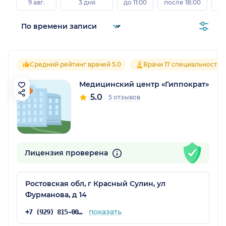
9 авг.
3 дня
до 11:00
после 18:00
8 а
Средний рейтинг врачей 5.0
Врачи 17 специальностей
Медицинский центр «Гиппократ»
5.0
5 отзывов
Лицензия проверена
Ростовская обл, г Красный Сулин, ул
Фурманова, д 14
показать
+7 (929) 815-00-20