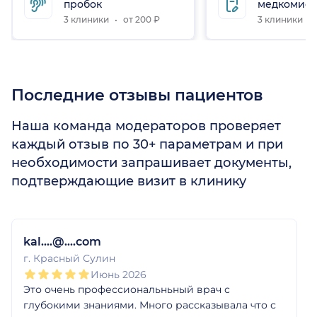
пробок
медкомисс
3 клиники
от 200 ₽
3 клиники
Последние отзывы пациентов
Наша команда модераторов проверяет
каждый отзыв по 30+ параметрам и при
необходимости запрашивает документы,
подтверждающие визит в клинику
1
2
3
4
5
1
2
3
4
5
1
2
3
4
5
1
2
3
4
5
1
2
3
4
5
1
2
3
4
5
kal....@....com
г. Красный Сулин
Июнь 2026
Это очень профессиональньный врач с
глубокими знаниями. Много рассказывала что с