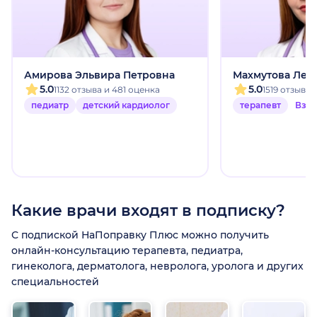
Амирова Эльвира Петровна
Махмутова Лей
5.0
5.0
1132 отзыва и 481 оценка
1519 отзыво
педиатр
детский кардиолог
терапевт
Взр
Какие врачи входят в подписку?
С подпиской НаПоправку Плюс можно получить
онлайн-консультацию терапевта, педиатра,
гинеколога, дерматолога, невролога, уролога и других
специальностей