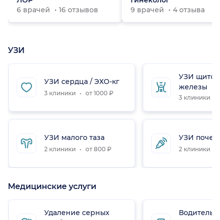
ЛОР
Гинеколог
6 врачей
16 отзывов
9 врачей
4 отзыва
УЗИ
УЗИ щито
УЗИ сердца / ЭХО-кг
железы
3 клиники
от 1000 ₽
3 клиники
УЗИ малого таза
УЗИ почек
2 клиники
от 800 ₽
2 клиники
Медицинские услуги
Удаление серных
Водительс