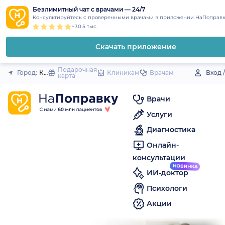
1
2
3
4
5
to
Безлимитный чат с врачами — 24/7
Закрыть
Консультируйтесь с проверенными врачами в приложении НаПоправк
content
~30.5 тыс.
Скачать приложение
Подарочная
Город:
Красный Сулин
Клиникам
Врачам
Вход 
карта
Врачи
Услуги
Диагностика
Онлайн-
консультации
ИИ-доктор
Психологи
Акции