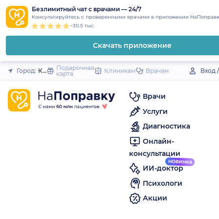
1
2
3
4
5
to
Безлимитный чат с врачами — 24/7
Закрыть
Консультируйтесь с проверенными врачами в приложении НаПоправк
content
~30.5 тыс.
Скачать приложение
Подарочная
Город:
Красный Сулин
Клиникам
Врачам
Вход 
карта
Врачи
Услуги
Диагностика
Онлайн-
консультации
ИИ-доктор
Психологи
Акции