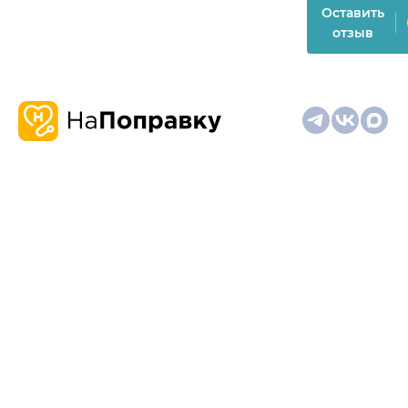
Оставить
отзыв
О
Запись
Клиникам
Телемедицина
Карта
нас
и
и
сайта
отзывы
врачам
На информационном ресурсе применяются
рекомендательные технологии (информационные технологии
предоставления информации на основе сбора,
систематизации и анализа сведений, относящихся к
предпочтениям пользователей сети "Интернет", находящихся
на территории Российской Федерации)
Материалы, размещённые на сайте, не предназначены для
постановки диагноза и лечения и не заменяют приём врача.