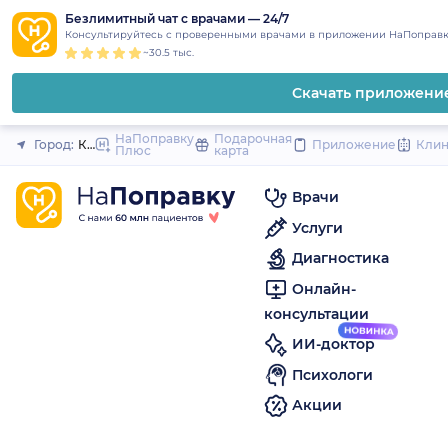
1
2
3
4
5
to
Безлимитный чат с врачами — 24/7
Закрыть
Консультируйтесь с проверенными врачами в приложении НаПоправк
content
~30.5 тыс.
Скачать приложени
НаПоправку
Подарочная
Город:
Кропоткин
Приложение
Кли
Плюс
карта
Врачи
Услуги
Диагностика
Онлайн-
консультации
ИИ-доктор
Психологи
Акции