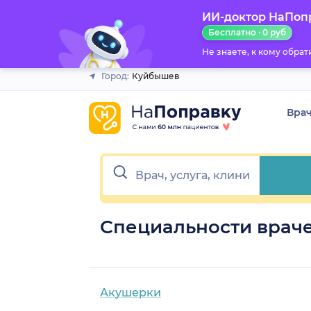
ИИ-доктор НаПоп
Закрыть
Бесплатно · 0 руб
Не знаете, к кому обра
Город:
Куйбышев
Вра
Специальности врач
Акушерки