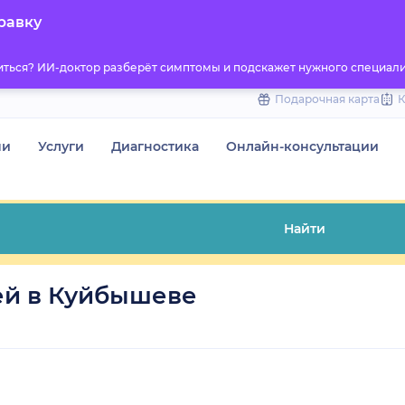
to
равку
content
титься? ИИ-доктор разберёт симптомы и подскажет нужного специали
Подарочная карта
чи
Услуги
Диагностика
Онлайн-консультации
Найти
ей в Куйбышеве