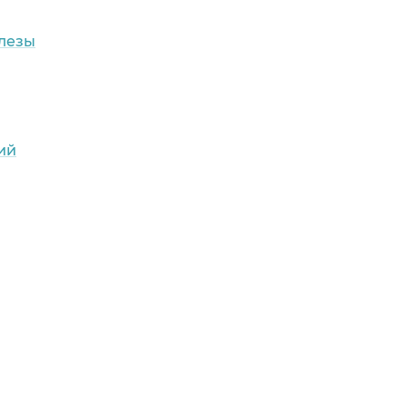
лезы
ий