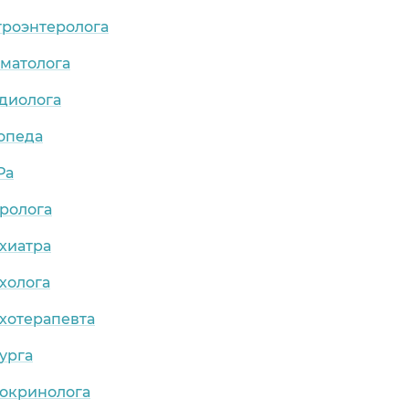
троэнтеролога
рматолога
рдиолога
опеда
Ра
ролога
хиатра
холога
хотерапевта
урга
докринолога