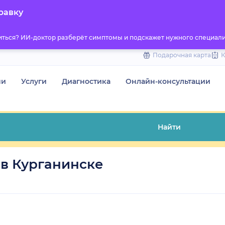
to
равку
content
титься? ИИ-доктор разберёт симптомы и подскажет нужного специали
Подарочная карта
чи
Услуги
Диагностика
Онлайн-консультации
Найти
в Курганинске