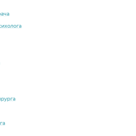
рача
сихолога
а
ирурга
га