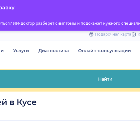
to
равку
content
титься? ИИ-доктор разберёт симптомы и подскажет нужного специали
Подарочная карта
чи
Услуги
Диагностика
Онлайн-консультации
Найти
й в Кусе