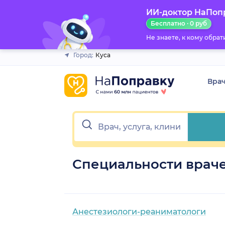
ИИ-доктор НаПоп
Закрыть
Бесплатно · 0 руб
Не знаете, к кому обра
Город:
Куса
Вра
Специальности враче
Анестезиологи-реаниматологи