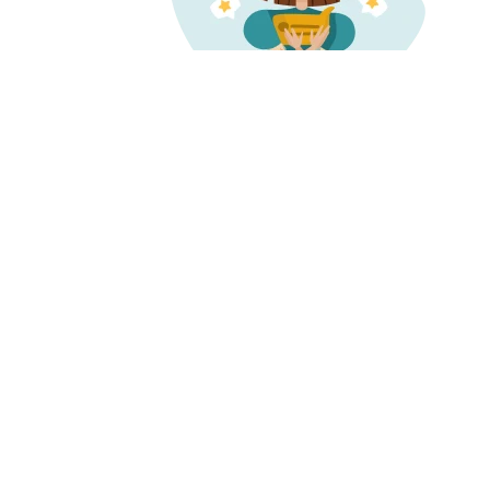
О нас
Запись и 
О компании
Наша
Проверенн
история
Карьера
информаци
Миссия и ценности
о врачах и 
Отзывы о нас
Пресса
Честные от
Редакция
Контакты
Бонусная п
Поддержка
пользовате