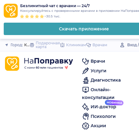
1
2
3
4
5
to
Безлимитный чат с врачами — 24/7
Закрыть
Консультируйтесь с проверенными врачами в приложении НаПоправк
content
~30.5 тыс.
Скачать приложение
Подарочная
Город:
Кувшиново
Клиникам
Врачам
Вход 
карта
Врачи
Услуги
Диагностика
Онлайн-
консультации
ИИ-доктор
Психологи
Акции