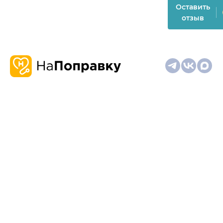
Оставить
отзыв
О
Запись
Клиникам
Телемедицина
Карта
нас
и
и
сайта
отзывы
врачам
На информационном ресурсе применяются
рекомендательные технологии (информационные технологии
предоставления информации на основе сбора,
систематизации и анализа сведений, относящихся к
предпочтениям пользователей сети "Интернет", находящихся
на территории Российской Федерации)
Материалы, размещённые на сайте, не предназначены для
постановки диагноза и лечения и не заменяют приём врача.