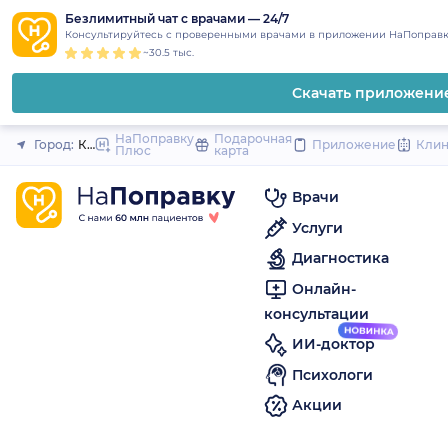
1
2
3
4
5
to
Безлимитный чат с врачами — 24/7
Закрыть
Консультируйтесь с проверенными врачами в приложении НаПоправк
content
~30.5 тыс.
Скачать приложени
НаПоправку
Подарочная
Город:
Кызыл
Приложение
Кли
Плюс
карта
Врачи
Услуги
Диагностика
Онлайн-
консультации
ИИ-доктор
Психологи
Акции