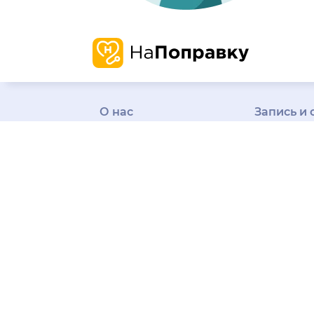
О нас
Запись и 
О компании
Наша
Проверенн
история
Карьера
информаци
Миссия и ценности
о врачах и 
Отзывы о нас
Пресса
Честные от
Редакция
Контакты
Бонусная п
Поддержка
пользовате
На информационном ресурсе применяются реко