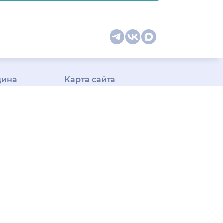
цина
Карта сайта
оманда
Специальности врачей
телемед-
Медицинская
ши
диагностика
ак следим
Медицинские услуги
м
Подписка
Профили врачей
у Плюс»
Профили клиник
Все
ицина для
города
арочная
ения информации на основе сбора,