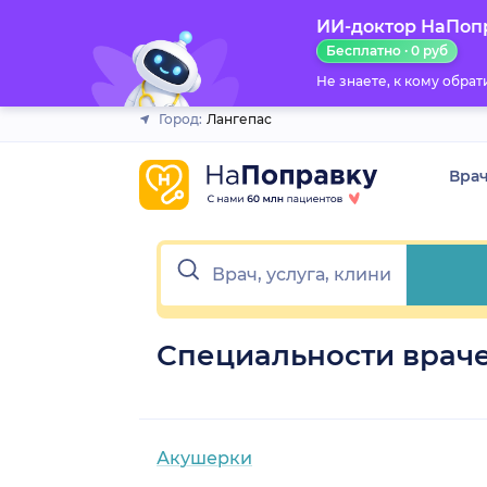
ИИ-доктор НаПоп
Закрыть
Бесплатно · 0 руб
Не знаете, к кому обра
Город:
Лангепас
Вра
Специальности враче
Акушерки