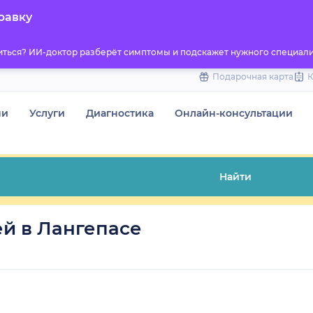
to
равку
content
титься? ИИ-доктор разберёт симптомы и подскажет нужного специали
Подарочная карта
чи
Услуги
Диагностика
Онлайн-консультации
Найти
й в Лангепасе