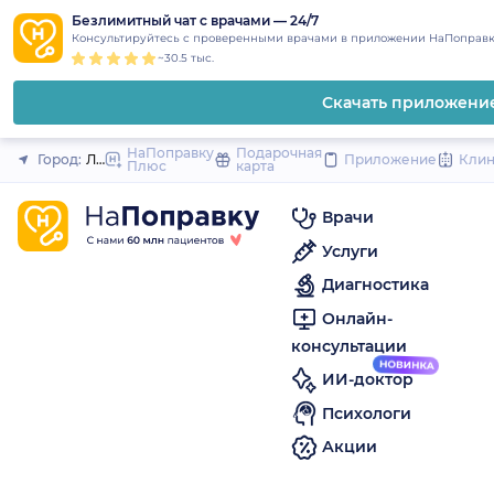
1
2
3
4
5
to
Безлимитный чат с врачами — 24/7
Закрыть
Консультируйтесь с проверенными врачами в приложении НаПоправк
content
~30.5 тыс.
Скачать приложени
НаПоправку
Подарочная
Город:
Лесосибирск
Приложение
Кли
Плюс
карта
Врачи
Услуги
Диагностика
Онлайн-
консультации
ИИ-доктор
Психологи
Акции