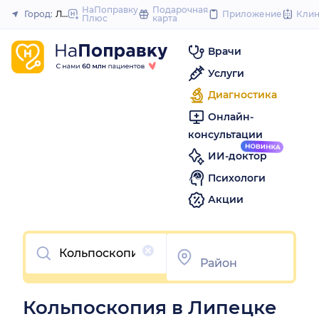
to
НаПоправку
Подарочная
Город:
Липецк
Приложение
Кли
Плюс
карта
Закрыть
content
Врачи
Услуги
Диагностика
Онлайн-
консультации
ИИ-доктор
Психологи
Акции
Очистить
Кольпоскопия в Липецке