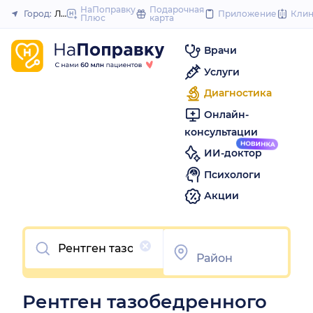
to
НаПоправку
Подарочная
Город:
Липецк
Приложение
Кли
Плюс
карта
Закрыть
content
Врачи
Услуги
Диагностика
Онлайн-
консультации
ИИ-доктор
Психологи
Акции
Очистить
Рентген тазобедренного