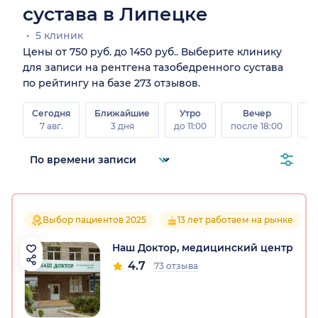
сустава в Липецке
5 клиник
Цены от 750 руб. до 1450 руб.. Выберите клинику
для записи на рентгена тазобедренного сустава
по рейтингу на базе 273 отзывов.
Сегодня
Ближайшие
Утро
Вечер
В
7 авг.
3 дня
до 11:00
после 18:00
8 а
Выбор пациентов 2025
13 лет работаем на рынке
Наш Доктор, медицинский центр
4.7
73 отзыва