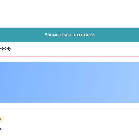
Записаться на прием
лефону
Т
ов