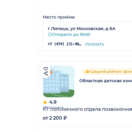
Место приёма:
г Липецк, ул Московская, д 6А
Открыто до 19:00
показать
+7 (474) 231-40-82
Средний рейтинг врач
Областная детская кон
4.9
20 отзывов
КТ поясничного отдела позвоночник
от 2 200 ₽