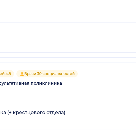
ей 4.9
Врачи 30 специальностей
сультативная поликлиника
а (+ крестцового отдела)