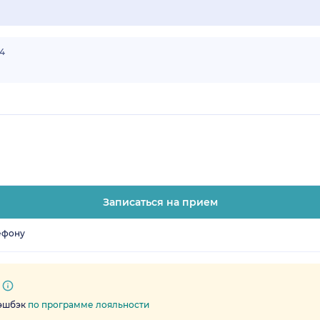
64
Записаться на прием
ефону
кэшбэк
по программе лояльности