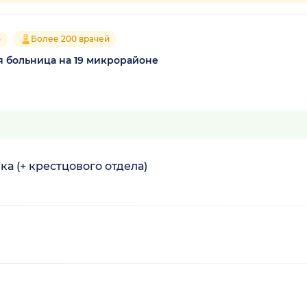
5
Более 200 врачей
я больница на 19 микрорайоне
а (+ крестцового отдела)