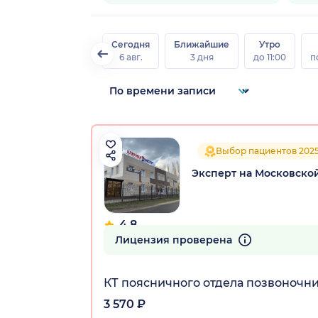
Сегодня
Ближайшие
Утро
6 авг.
3 дня
до 11:00
п
Выбор пациентов 202
Эксперт на Московско
4.8
69 отзывов
Лицензия проверена
КТ поясничного отдела позвоночн
3 570 ₽