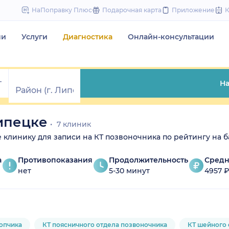
to
НаПоправку Плюс
Подарочная карта
Приложение
content
чи
Услуги
Диагностика
Онлайн-консультации
На
ипецке
7 клиник
те клинику для записи на КТ позвоночника по рейтингу на б
а
Противопоказания
Продолжительность
Средн
нет
5-30 минут
4957 
копчика
КТ поясничного отдела позвоночника
КТ шейного 