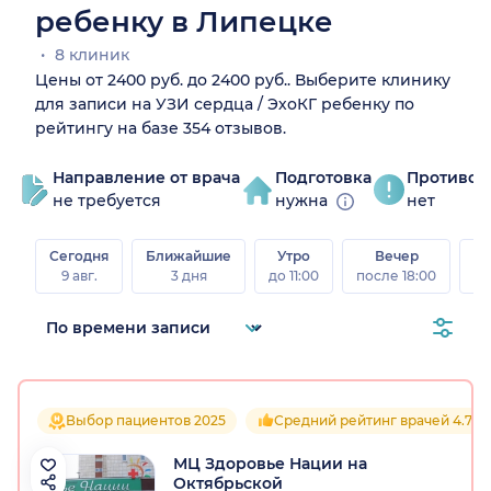
ребенку в Липецке
8 клиник
Цены от 2400 руб. до 2400 руб.. Выберите клинику
для записи на УЗИ сердца / ЭхоКГ ребенку по
рейтингу на базе 354 отзывов.
Направление от врача
Подготовка
Противоп
не требуется
нужна
нет
Сегодня
Ближайшие
Утро
Вечер
В
9 авг.
3 дня
до 11:00
после 18:00
8 а
Выбор пациентов 2025
Средний рейтинг врачей 4.7
МЦ Здоровье Нации на
Октябрьской