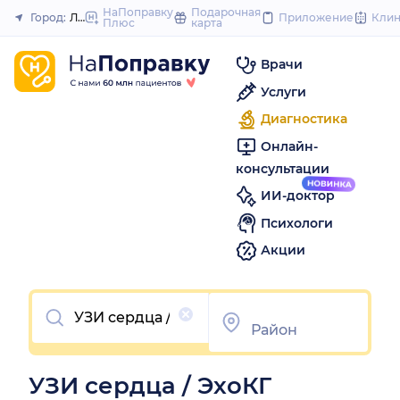
to
НаПоправку
Подарочная
Город:
Липецк
Приложение
Кли
Плюс
карта
Закрыть
content
Врачи
Услуги
Диагностика
Онлайн-
консультации
ИИ-доктор
Психологи
Акции
Очистить
УЗИ сердца / ЭхоКГ