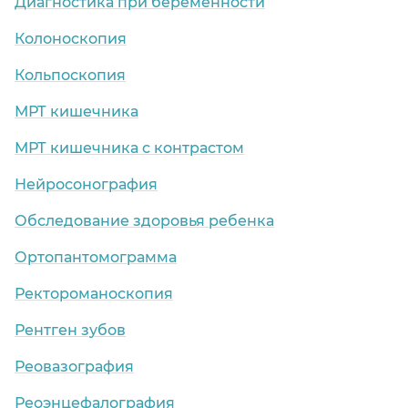
Диагностика при беременности
Колоноскопия
Кольпоскопия
МРТ кишечника
МРТ кишечника с контрастом
Нейросонография
Обследование здоровья ребенка
Ортопантомограмма
Ректороманоскопия
Рентген зубов
Реовазография
Реоэнцефалография