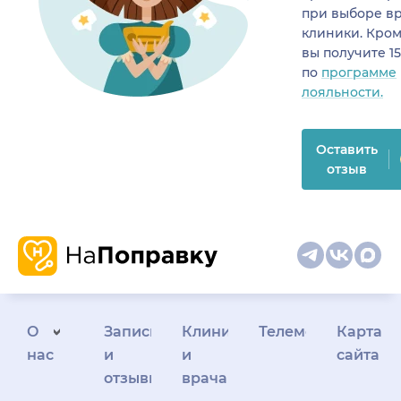
при выборе в
клиники. Кром
вы получите 1
по
программе
лояльности.
Оставить
отзыв
О
Запись
Клиникам
Телемедицина
Карта
нас
и
и
сайта
отзывы
врачам