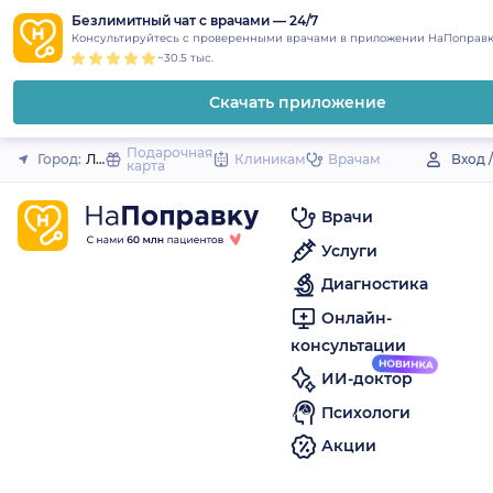
1
2
3
4
5
to
Безлимитный чат с врачами — 24/7
Закрыть
Консультируйтесь с проверенными врачами в приложении НаПоправк
content
~30.5 тыс.
Скачать приложение
Подарочная
Город:
Ливны
Клиникам
Врачам
Вход 
карта
Врачи
Услуги
Диагностика
Онлайн-
консультации
ИИ-доктор
Психологи
Акции