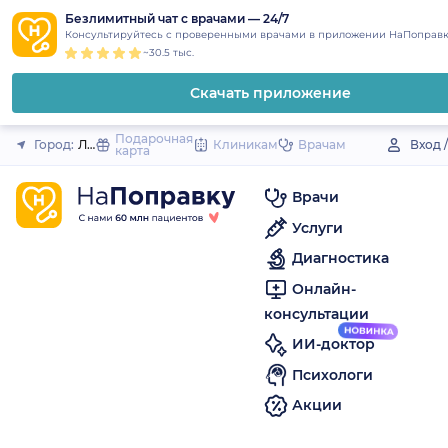
1
2
3
4
5
to
Безлимитный чат с врачами — 24/7
Закрыть
Консультируйтесь с проверенными врачами в приложении НаПоправк
content
~30.5 тыс.
Скачать приложение
Подарочная
Город:
Ливны
Клиникам
Врачам
Вход 
карта
Врачи
Услуги
Диагностика
Онлайн-
консультации
ИИ-доктор
Психологи
Акции