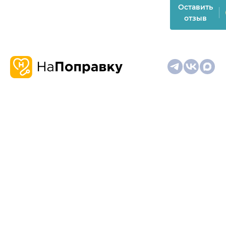
Оставить
отзыв
О
Запись
Клиникам
Телемедицина
Карта
нас
и
и
сайта
отзывы
врачам
На информационном ресурсе применяются
рекомендательные технологии (информационные технологии
предоставления информации на основе сбора,
систематизации и анализа сведений, относящихся к
предпочтениям пользователей сети "Интернет", находящихся
на территории Российской Федерации)
Материалы, размещённые на сайте, не предназначены для
постановки диагноза и лечения и не заменяют приём врача.