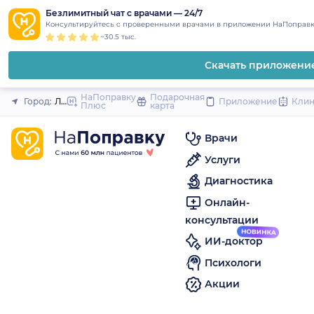
1
2
3
4
5
to
Безлимитный чат с врачами — 24/7
Закрыть
Консультируйтесь с проверенными врачами в приложении НаПоправк
content
~30.5 тыс.
Скачать приложени
НаПоправку
Подарочная
Город:
Лысьва
Приложение
Кли
Плюс
карта
Врачи
Услуги
Диагностика
Онлайн-
консультации
ИИ-доктор
Психологи
Акции