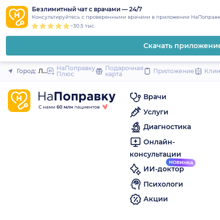
1
2
3
4
5
to
Безлимитный чат с врачами — 24/7
Закрыть
Консультируйтесь с проверенными врачами в приложении НаПоправк
content
~30.5 тыс.
Скачать приложени
НаПоправку
Подарочная
Город:
Лысьва
Приложение
Кли
Плюс
карта
Врачи
Услуги
Диагностика
Онлайн-
консультации
ИИ-доктор
Психологи
Акции