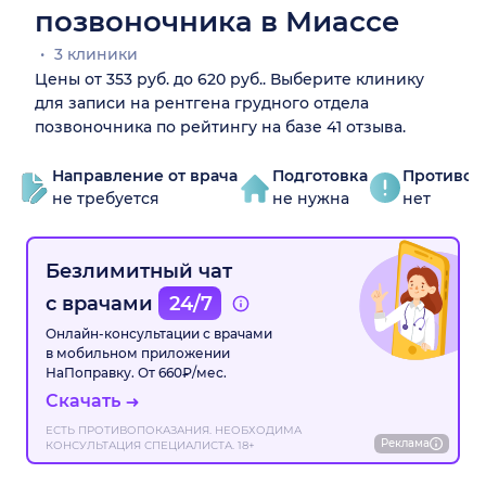
позвоночника в Миассе
3 клиники
Цены от 353 руб. до 620 руб.. Выберите клинику
для записи на рентгена грудного отдела
позвоночника по рейтингу на базе 41 отзыва.
Направление от врача
Подготовка
Противоп
не требуется
не нужна
нет
Безлимитный чат
с врачами
24/7
Онлайн-консультации с врачами
в мобильном приложении
НаПоправку. От 660₽/мес.
Скачать
ЕСТЬ ПРОТИВОПОКАЗАНИЯ. НЕОБХОДИМА
Реклама
КОНСУЛЬТАЦИЯ СПЕЦИАЛИСТА. 18+