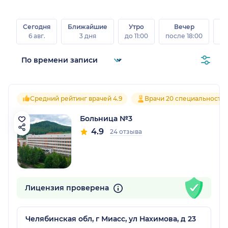
Сегодня
Ближайшие
Утро
Вечер
В
6 авг.
3 дня
до 11:00
после 18:00
8 а
Средний рейтинг врачей 4.9
Врачи 20 специальносте
Больница №3
4.9
24 отзыва
Лицензия проверена
Челябинская обл, г Миасс, ул Нахимова, д 23