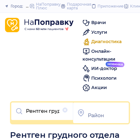
to
НаПоправку
Подарочная
Город:
Миасс
Приложение
Кли
Плюс
карта
Закрыть
content
Врачи
Услуги
Диагностика
Онлайн-
консультации
ИИ-доктор
Психологи
Акции
Очистить
Рентген грудного отдела