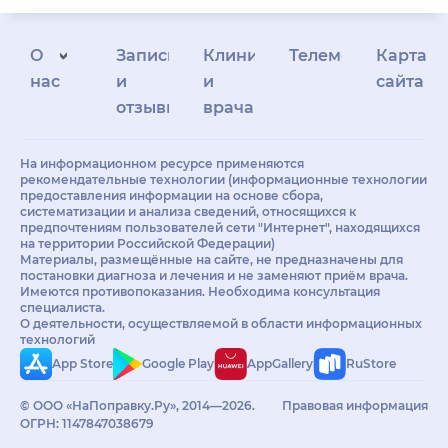
О
Запись
Клиникам
Телемедицина
Карта
нас
и
и
сайта
отзывы
врачам
На информационном ресурсе применяются
рекомендательные технологии (информационные технологии
предоставления информации на основе сбора,
систематизации и анализа сведений, относящихся к
предпочтениям пользователей сети "Интернет", находящихся
на территории Российской Федерации)
Материалы, размещённые на сайте, не предназначены для
постановки диагноза и лечения и не заменяют приём врача.
Имеются противопоказания. Необходима консультация
специалиста.
О деятельности, осуществляемой в области информационных
технологий
App Store
Google Play
AppGallery
RuStore
© ООО «НаПоправку.Ру», 2014—2026.
Правовая информация
ОГРН: 1147847038679