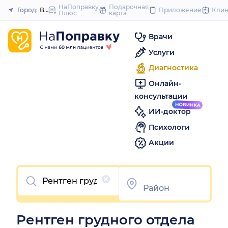
to
НаПоправку
Подарочная
Город:
Волгоград
Приложение
Кли
Плюс
карта
Закрыть
content
Врачи
Услуги
Диагностика
Онлайн-
консультации
ИИ-доктор
Психологи
Акции
Очистить
Рентген грудного отдела