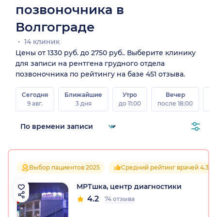
позвоночника в
Волгограде
14 клиник
Цены от 1330 руб. до 2750 руб.. Выберите клинику
для записи на рентгена грудного отдела
позвоночника по рейтингу на базе 451 отзыва.
Сегодня
Ближайшие
Утро
Вечер
В
9 авг.
3 дня
до 11:00
после 18:00
8 а
Выбор пациентов 2025
Средний рейтинг врачей 4.3
МРТшка, центр диагностики
4.2
74 отзыва