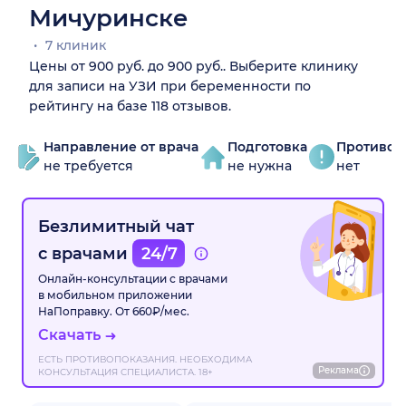
Мичуринске
7 клиник
Цены от 900 руб. до 900 руб.. Выберите клинику
для записи на УЗИ при беременности по
рейтингу на базе 118 отзывов.
Направление от врача
Подготовка
Противоп
не требуется
не нужна
нет
Безлимитный чат
с врачами
24/7
Онлайн-консультации с врачами
в мобильном приложении
НаПоправку. От 660₽/мес.
Скачать
ЕСТЬ ПРОТИВОПОКАЗАНИЯ. НЕОБХОДИМА
Реклама
КОНСУЛЬТАЦИЯ СПЕЦИАЛИСТА. 18+