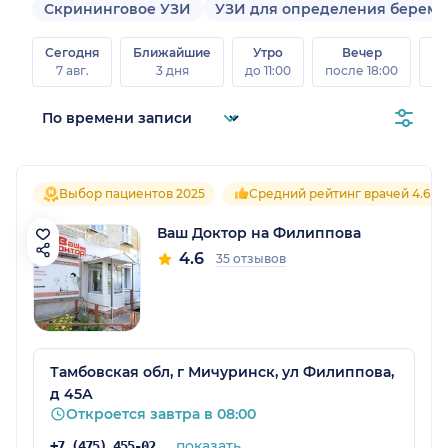
Скрининговое УЗИ
УЗИ для определения береме
Сегодня
Ближайшие
Утро
Вечер
В
7 авг.
3 дня
до 11:00
после 18:00
8 а
Выбор пациентов 2025
Средний рейтинг врачей 4.6
Ваш Доктор на Филиппова
4.6
35 отзывов
Тамбовская обл, г Мичуринск, ул Филиппова,
д 45А
Откроется завтра в 08:00
показать
+7 (475) 455-02-00