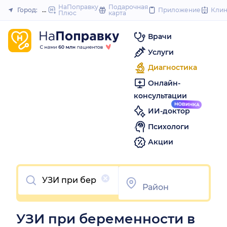
to
НаПоправку
Подарочная
Город:
Мичуринск
Приложение
Кли
Плюс
карта
Закрыть
content
Врачи
Услуги
Диагностика
Онлайн-
консультации
ИИ-доктор
Психологи
Акции
Очистить
УЗИ при беременности в