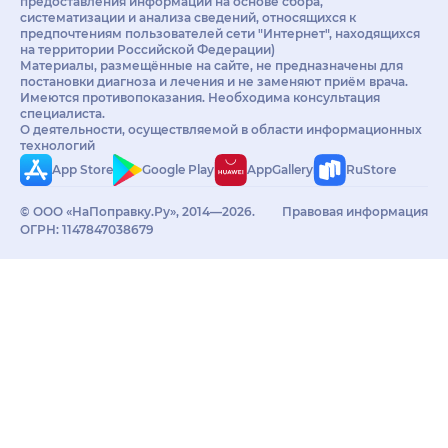
предоставления информации на основе сбора,
систематизации и анализа сведений, относящихся к
предпочтениям пользователей сети "Интернет", находящихся
на территории Российской Федерации)
Материалы, размещённые на сайте, не предназначены для
постановки диагноза и лечения и не заменяют приём врача.
Имеются противопоказания. Необходима консультация
специалиста.
О деятельности, осуществляемой в области информационных
технологий
App Store
Google Play
AppGallery
RuStore
© ООО «НаПоправку.Ру», 2014—2026.
Правовая информация
ОГРН: 1147847038679