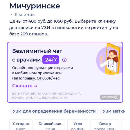
Мичуринске
11 клиник
Цены от 400 руб. до 1050 руб.. Выберите клинику
для записи на УЗИ в гинекологии по рейтингу на
базе 209 отзывов.
Безлимитный чат
с врачами
24/7
Онлайн-консультации с врачами
в мобильном приложении
НаПоправку. От 660₽/мес.
Скачать
ЕСТЬ ПРОТИВОПОКАЗАНИЯ. НЕОБХОДИМА
Реклама
КОНСУЛЬТАЦИЯ СПЕЦИАЛИСТА. 18+
УЗИ для определения беременности
УЗИ матки
Сегодня
Ближайшие
Утро
Вечер
В
8 авг.
3 дня
до 11:00
после 18:00
8 а