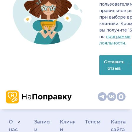
пользователя
правильное р
при выборе в
клиники. Кром
вы получите 1
по
программе
лояльности.
Оставить
отзыв
О
Запись
Клиникам
Телемедицина
Карта
нас
и
и
сайта