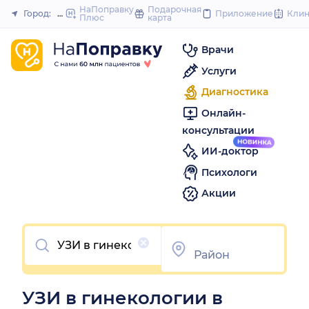
to
НаПоправку
Подарочная
Город:
Мичуринск
Приложение
Кли
Плюс
карта
Закрыть
content
Врачи
Услуги
Диагностика
Онлайн-
консультации
ИИ-доктор
Психологи
Акции
Очистить
УЗИ в гинекологии в