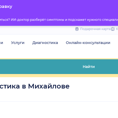
to
равку
content
титься? ИИ-доктор разберёт симптомы и подскажет нужного специали
Подарочная карта
чи
Услуги
Диагностика
Онлайн-консультации
Найти
стика в Михайлове