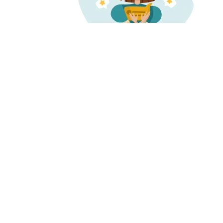
О нас
Запись и 
О компании
Наша
Проверенн
история
Карьера
информаци
Миссия и ценности
о врачах и 
Отзывы о нас
Пресса
Честные от
Редакция
Контакты
Бонусная п
Поддержка
пользовате