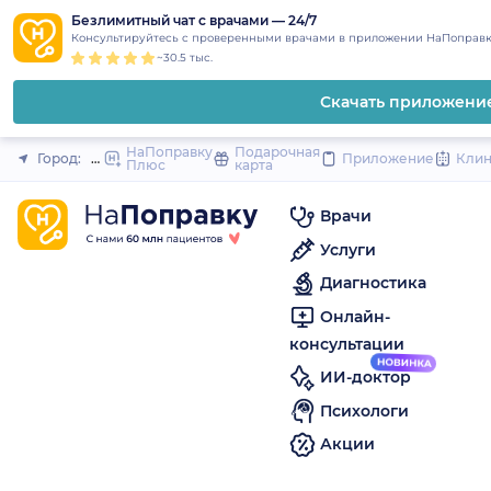
1
2
3
4
5
to
Безлимитный чат с врачами — 24/7
Закрыть
Консультируйтесь с проверенными врачами в приложении НаПоправк
content
~30.5 тыс.
Скачать приложени
НаПоправку
Подарочная
Город:
Минусинск
Приложение
Кли
Плюс
карта
Врачи
Услуги
Диагностика
Онлайн-
консультации
ИИ-доктор
Психологи
Акции