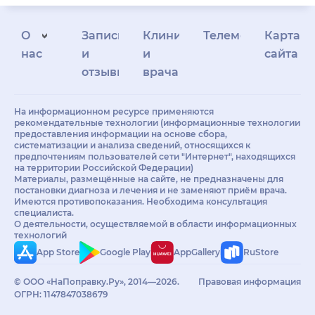
О
Запись
Клиникам
Телемедицина
Карта
нас
и
и
сайта
отзывы
врачам
На информационном ресурсе применяются
рекомендательные технологии (информационные технологии
предоставления информации на основе сбора,
систематизации и анализа сведений, относящихся к
предпочтениям пользователей сети "Интернет", находящихся
на территории Российской Федерации)
Материалы, размещённые на сайте, не предназначены для
постановки диагноза и лечения и не заменяют приём врача.
Имеются противопоказания. Необходима консультация
специалиста.
О деятельности, осуществляемой в области информационных
технологий
App Store
Google Play
AppGallery
RuStore
© ООО «НаПоправку.Ру», 2014—2026.
Правовая информация
ОГРН: 1147847038679