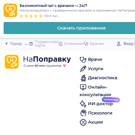
1
2
3
4
5
to
Безлимитный чат с врачами — 24/7
Закрыть
Консультируйтесь с проверенными врачами в приложении НаПоправк
content
~30.5 тыс.
Скачать приложение
Подарочная
Город:
Мышкин
Клиникам
Врачам
Вход 
карта
Врачи
Услуги
Диагностика
Онлайн-
консультации
ИИ-доктор
Психологи
Акции