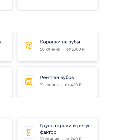
в
Коронки на зубы
Импла
50 клиник
от 2500 ₽
19 кли
Рентген зубов
Вини
₽
19 клиник
от 400 ₽
16 кли
Группа крови и резус-
Общи
фактор
(клин
крови
10 клиник
от 240 ₽
8 клин