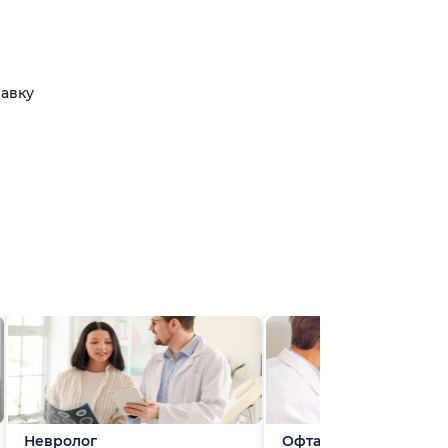
равку
Невролог
Офтальмолог