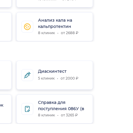
Анализ кала на
Анали
кальпротектин
щито
8 клиник
от 2688 ₽
10 кли
Санат
Диаскинтест
карта
5 клиник
от 2000 ₽
15 кли
Справка для
ок
Спер
поступления 086У (в
10 кли
ВУЗ)
8 клиник
от 3265 ₽