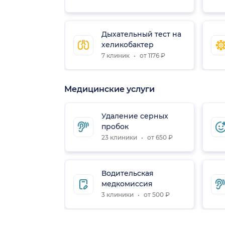
Дыхательный тест на
хеликобактер
7 клиник
от 1176 ₽
Медицинские услуги
Удаление серных
пробок
23 клиники
от 650 ₽
Водительская
медкомиссия
3 клиники
от 500 ₽