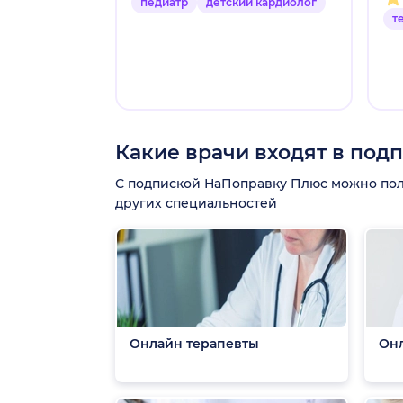
педиатр
детский кардиолог
т
Какие врачи входят в под
С подпиской НаПоправку Плюс можно получ
других специальностей
Онлайн терапевты
Он