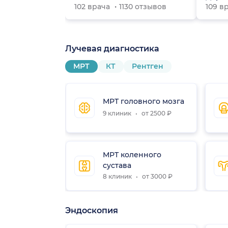
102 врача
1130 отзывов
109 в
Лучевая диагностика
МРТ
КТ
Рентген
МРТ головного мозга
9 клиник
от 2500 ₽
МРТ коленного
сустава
8 клиник
от 3000 ₽
Эндоскопия