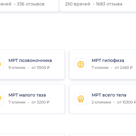
рачей
336 отзывов
250 врачей
1683 отзыва
МРТ позвоночника
МРТ гипофиза
9 клиник
от 11500 ₽
7 клиник
от 2460 ₽
МРТ малого таза
МРТ всего тела
7 клиник
от 3200 ₽
2 клиники
от 10300 