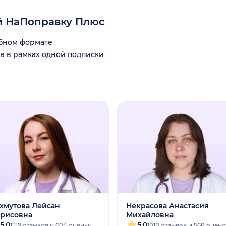
й НаПоправку Плюс
обном формате
в в рамках одной подписки
хмутова Лейсан
Некрасова Анастасия
рисовна
Михайловна
5.0
5.0
1519 отзывов и 604 оценки
1818 отзывов и 568 оцен