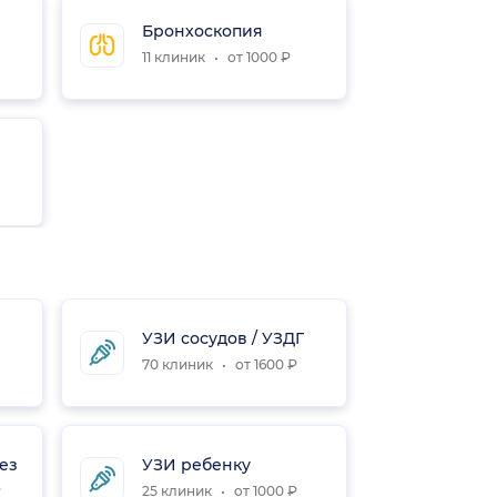
Бронхоскопия
11 клиник
от 1000 ₽
УЗИ сосудов / УЗДГ
Скрин
70 клиник
от 1600 ₽
22 кли
ез
УЗИ ребенку
УЗИ н
₽
25 клиник
от 1000 ₽
1 клин