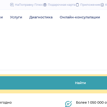
to
НаПоправку Плюс
Подарочная карта
Приложение
content
чи
Услуги
Диагностика
Онлайн-консультации
Найти
егодно
Более 1 050 000