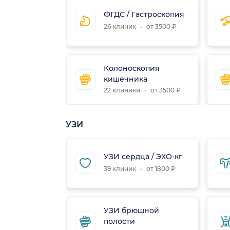
ФГДС / Гастроскопия
26 клиник
от 3500 ₽
Колоноскопия
кишечника
22 клиники
от 3500 ₽
УЗИ
УЗИ сердца / ЭХО-кг
39 клиник
от 1800 ₽
УЗИ брюшной
полости