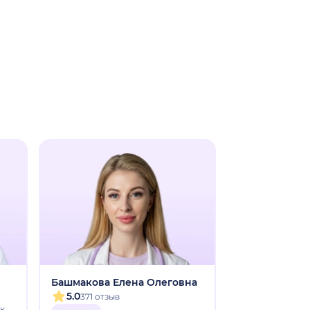
Башмакова Елена Олеговна
Корчевская 
Михайловна
5.0
371 отзыв
5.0
ок
1323 отзы