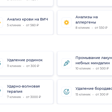
Анализы на
Анализ крови на ВИЧ
аллергены
5 клиник
от 560 ₽
8 клиник
от 550 ₽
Промывание лакун
Удаление родинок
небных миндалин
11 клиник
от 300 ₽
10 клиник
от 500 ₽
Ударно-волновая
Удаление бородав
терапия
15 клиник
от 300 ₽
7 клиник
от 3000 ₽