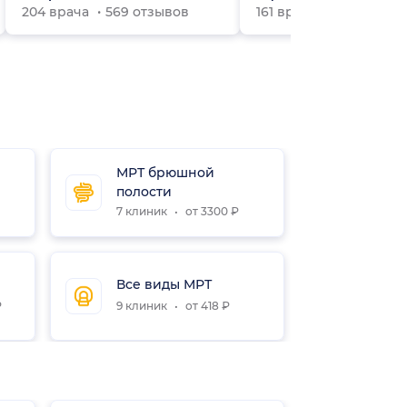
204 врача
569 отзывов
161 врач
370 отзыво
МРТ брюшной
полости
7 клиник
от 3300 ₽
Все виды МРТ
₽
9 клиник
от 418 ₽