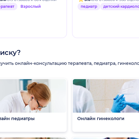
ерапевт
Взрослый
педиатр
детский кардиол
писку?
ить онлайн-консультацию терапевта, педиатра, гинеколог
лайн педиатры
Онлайн гинекологи