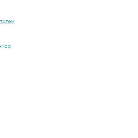
тоген
ктор