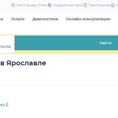
to
НаПоправку Плюс
Подарочная карта
Приложение
content
чи
Услуги
Диагностика
Онлайн-консультации
Найти
в Ярославле
ин Е