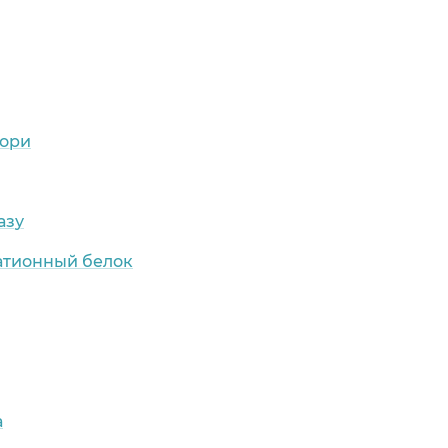
лори
азу
атионный белок
а