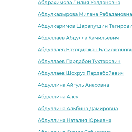
Абдрахимова Лилия Уелдановна
Абдулкадырова Милана Рабадановна
Абдулкаримов Шарапутдин Тагиров
Абдуллаев Абдулла Камильевич
Абдуллаев Баходиржан Батиржонов
Абдуллаев Пардабой Тухтарович
Абдуллаев Шохрух Пардабойевич
Абдуллина Айгуль Анасовна
Абдуллина Алсу
Абдуллина Альбина Дамировна
Абдуллина Наталия Юрьевна