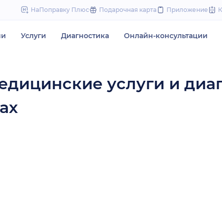
to
НаПоправку Плюс
Подарочная карта
Приложение
content
чи
Услуги
Диагностика
Онлайн-консультации
едицинские услуги и диа
ах