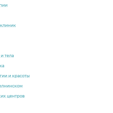
апии
х клиник
 и тела
ка
гии и красоты
елнинском
ких центров