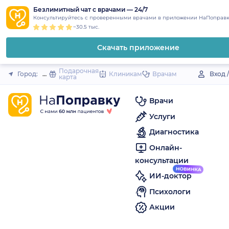
1
2
3
4
5
to
Безлимитный чат с врачами — 24/7
Закрыть
Консультируйтесь с проверенными врачами в приложении НаПоправк
content
~30.5 тыс.
Скачать приложение
Подарочная
Город:
Нариманов
Клиникам
Врачам
Вход 
карта
Врачи
Услуги
Диагностика
Онлайн-
консультации
ИИ-доктор
Психологи
Акции