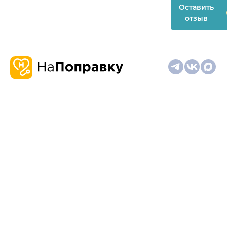
Оставить
отзыв
О
Запись
Клиникам
Телемедицина
Карта
нас
и
и
сайта
отзывы
врачам
На информационном ресурсе применяются
рекомендательные технологии (информационные технологии
предоставления информации на основе сбора,
систематизации и анализа сведений, относящихся к
предпочтениям пользователей сети "Интернет", находящихся
на территории Российской Федерации)
Материалы, размещённые на сайте, не предназначены для
постановки диагноза и лечения и не заменяют приём врача.