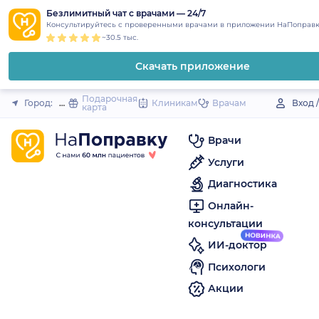
1
2
3
4
5
to
Безлимитный чат с врачами — 24/7
Закрыть
Консультируйтесь с проверенными врачами в приложении НаПоправк
content
~30.5 тыс.
Скачать приложение
Подарочная
Город:
Нариманов
Клиникам
Врачам
Вход 
карта
Врачи
Услуги
Диагностика
Онлайн-
консультации
ИИ-доктор
Психологи
Акции