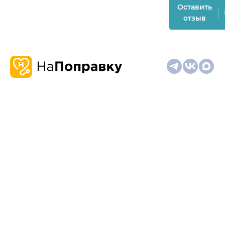
Оставить
отзыв
О
Запись
Клиникам
Телемедицина
Карта
нас
и
и
сайта
отзывы
врачам
На информационном ресурсе применяются
рекомендательные технологии (информационные технологии
предоставления информации на основе сбора,
систематизации и анализа сведений, относящихся к
предпочтениям пользователей сети "Интернет", находящихся
на территории Российской Федерации)
Материалы, размещённые на сайте, не предназначены для
постановки диагноза и лечения и не заменяют приём врача.