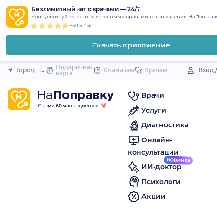
1
2
3
4
5
to
Безлимитный чат с врачами — 24/7
Закрыть
Консультируйтесь с проверенными врачами в приложении НаПоправк
content
~30.5 тыс.
Скачать приложение
Подарочная
Город:
Назарово
Клиникам
Врачам
Вход 
карта
Врачи
Услуги
Диагностика
Онлайн-
консультации
ИИ-доктор
Психологи
Акции