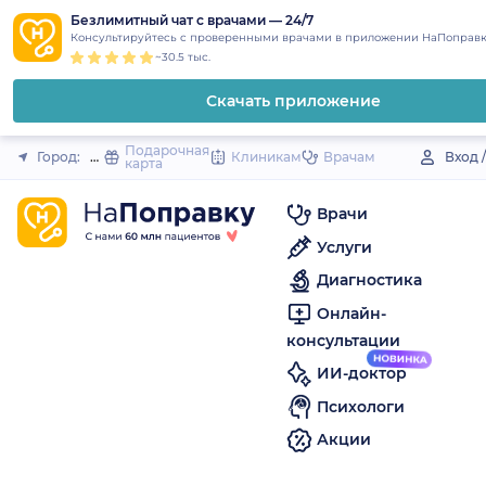
1
2
3
4
5
to
Безлимитный чат с врачами — 24/7
Закрыть
Консультируйтесь с проверенными врачами в приложении НаПоправк
content
~30.5 тыс.
Скачать приложение
Подарочная
Город:
Называевск
Клиникам
Врачам
Вход 
карта
Врачи
Услуги
Диагностика
Онлайн-
консультации
ИИ-доктор
Психологи
Акции