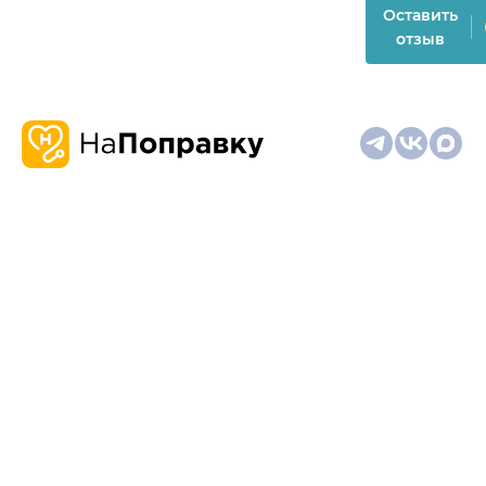
Оставить
отзыв
О
Запись
Клиникам
Телемедицина
Карта
нас
и
и
сайта
отзывы
врачам
На информационном ресурсе применяются
рекомендательные технологии (информационные технологии
предоставления информации на основе сбора,
систематизации и анализа сведений, относящихся к
предпочтениям пользователей сети "Интернет", находящихся
на территории Российской Федерации)
Материалы, размещённые на сайте, не предназначены для
постановки диагноза и лечения и не заменяют приём врача.