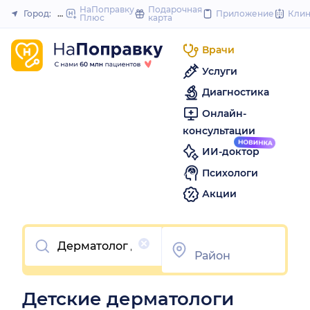
to
НаПоправку
Подарочная
Город:
Невинномысск
Приложение
Кли
Плюс
карта
Закрыть
content
Врачи
Услуги
Диагностика
Онлайн-
консультации
ИИ-доктор
Психологи
Акции
Очистить
Детские дерматологи