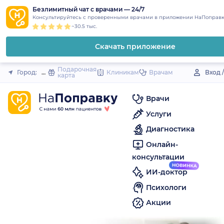
1
2
3
4
5
to
Безлимитный чат с врачами — 24/7
Закрыть
Консультируйтесь с проверенными врачами в приложении НаПоправк
content
~30.5 тыс.
Скачать приложение
Подарочная
Город:
Невьянск
Клиникам
Врачам
Вход 
карта
Врачи
Услуги
Диагностика
Онлайн-
консультации
ИИ-доктор
Психологи
Акции