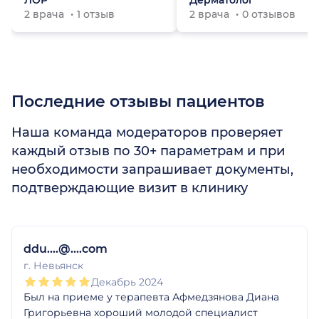
ЛОР
Дерматолог
2 врача
1 отзыв
2 врача
0 отзывов
Последние отзывы пациентов
Наша команда модераторов проверяет
каждый отзыв по 30+ параметрам и при
необходимости запрашивает документы,
подтверждающие визит в клинику
1
2
3
4
5
ddu....@....com
г. Невьянск
Декабрь 2024
Был на приеме у терапевта Афмедзянова Диана
Григорьевна хороший молодой специалист