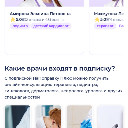
Амирова Эльвира Петровна
Махмутова Лей
5.0
5.0
1132 отзыва и 481 оценка
1519 отзыво
педиатр
детский кардиолог
терапевт
Взр
Какие врачи входят в подписку?
С подпиской НаПоправку Плюс можно получить
онлайн-консультацию терапевта, педиатра,
гинеколога, дерматолога, невролога, уролога и других
специальностей