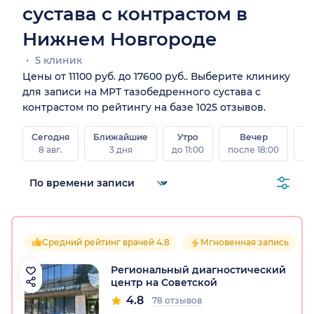
сустава с контрастом в
Нижнем Новгороде
5 клиник
Цены от 11100 руб. до 17600 руб.. Выберите клинику
для записи на МРТ тазобедренного сустава с
контрастом по рейтингу на базе 1025 отзывов.
Сегодня
Ближайшие
Утро
Вечер
В
8 авг.
3 дня
до 11:00
после 18:00
8 а
Средний рейтинг врачей 4.8
Мгновенная запись
Региональный диагностический
центр на Советской
4.8
78 отзывов