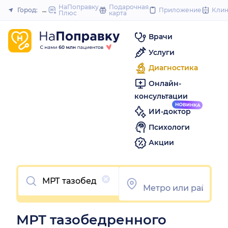
to
НаПоправку
Подарочная
Город:
Нижний Новгород
Приложение
Кли
Плюс
карта
Закрыть
content
Врачи
Услуги
Диагностика
Онлайн-
консультации
ИИ-доктор
Психологи
Акции
Очистить
МРТ тазобедренного