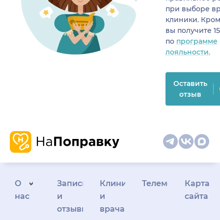
при выборе в
клиники. Кром
вы получите 1
по
программе
лояльности.
Оставить
отзыв
О
Запись
Клиникам
Телемедицина
Карта
нас
и
и
сайта
отзывы
врачам