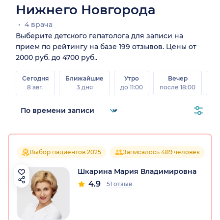
Нижнего Новгорода
4 врача
Выберите детского гепатолога для записи на
прием по рейтингу на базе 199 отзывов. Цены от
2000 руб. до 4700 руб..
Сегодня
Ближайшие
Утро
Вечер
В
8 авг.
3 дня
до 11:00
после 18:00
8 а
Выбор пациентов 2025
Записалось 489 человек
Шкарина Мария Владимировна
4.9
51 отзыв