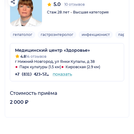
5.0
10 отзывов
Стаж 28 лет
Высшая категория
гепатолог
гастроэнтеролог
инфекционист
паразит
Медицинский центр «Здоровье»
4.8
14 отзывов
г Нижний Новгород, ул Янки Купалы, д 38
Парк культуры (1.5 км)
Кировская (2.9 км)
показать
+7 (831) 423-57-47
Стоимость приёма
2 000 ₽