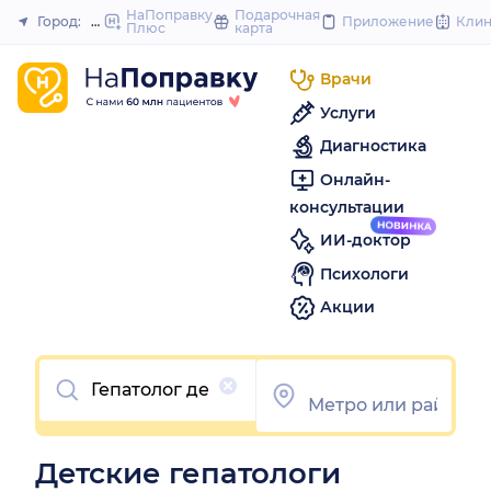
to
НаПоправку
Подарочная
Город:
Нижний Новгород
Приложение
Кли
Плюс
карта
Закрыть
content
Врачи
Услуги
Диагностика
Онлайн-
консультации
ИИ-доктор
Психологи
Акции
Очистить
Детские гепатологи