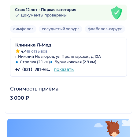
Стаж 12 лет
Первая категория
Документы проверены
лимфолог
сосудистый хирург
флеболог-хирург
Взр
Клиника Л-Мед
4.4
18 отзывов
г Нижний Новгород, ул Пролетарская, д 10А
Стрелка (2.1 км)
Бурнаковская (2.9 км)
показать
+7 (831) 281-03-03
Стоимость приёма
3 000 ₽