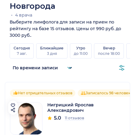
Новгорода
4 врача
Выберите лимфолога для записи на прием по
рейтингу на базе 15 отзывов. Цены от 990 руб. до
3000 руб..
Сегодня
Ближайшие
Утро
Вечер
В
7 авг.
3 дня
до 11:00
после 18:00
8 а
Нет отрицательных отзывов
Записалось 98 человек
Нигрицкий Ярослав
Александрович
5.0
11 отзывов