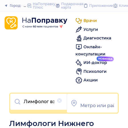
to
НаПоправку
Подарочная
Город:
Нижний Новгород
Приложение
Кли
Плюс
карта
Закрыть
content
Врачи
Услуги
Диагностика
Онлайн-
консультации
ИИ-доктор
Психологи
Акции
Очистить
Лимфологи Нижнего