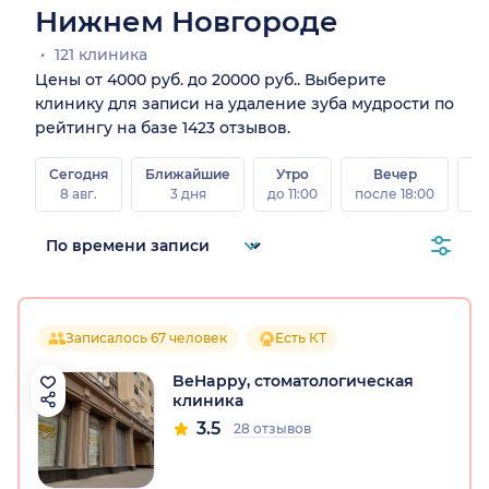
Нижнем Новгороде
121 клиника
Цены от 4000 руб. до 20000 руб.. Выберите
клинику для записи на удаление зуба мудрости по
рейтингу на базе 1423 отзывов.
Сегодня
Ближайшие
Утро
Вечер
В
8 авг.
3 дня
до 11:00
после 18:00
8 а
Записалось 67 человек
Есть КТ
BeHappy, стоматологическая
клиника
3.5
28 отзывов