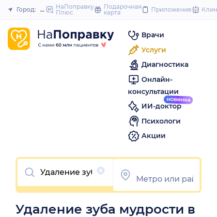
to
НаПоправку
Подарочная
Город:
Нижний Новгород
Приложение
Кли
Плюс
карта
Закрыть
content
Врачи
Услуги
Диагностика
Онлайн-
консультации
ИИ-доктор
Психологи
Акции
Очистить
Удаление зуба мудрости в