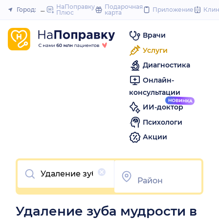
to
НаПоправку
Подарочная
Город:
Омск
Приложение
Кли
Плюс
карта
Закрыть
content
Врачи
Услуги
Диагностика
Онлайн-
консультации
ИИ-доктор
Психологи
Акции
Очистить
Удаление зуба мудрости в