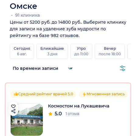
Омске
91 клиника
Цены от 5200 руб. до 14800 руб.. Выберите клинику
для записи на удаление зуба мудрости по
рейтингу на базе 982 отзывов.
Сегодня
Ближайшие
Утро
Вечер
В
6 авг.
3 дня
до 11:00
после 18:00
8 а
Средний рейтинг врачей 5.0
Мгновенная запись
Космостом на Лукашевича
5.0
1 отзыв