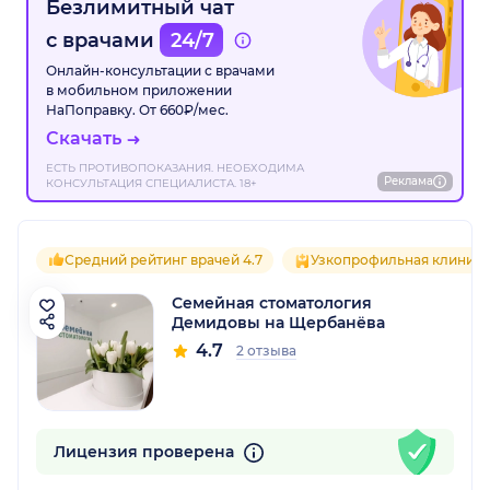
Безлимитный чат
с врачами
24/7
Онлайн-консультации с врачами
в мобильном приложении
НаПоправку. От 660₽/мес.
Скачать
ЕСТЬ ПРОТИВОПОКАЗАНИЯ. НЕОБХОДИМА
Реклама
КОНСУЛЬТАЦИЯ СПЕЦИАЛИСТА. 18+
Средний рейтинг врачей 4.7
Узкопрофильная клиника
Семейная стоматология
Демидовы на Щербанёва
4.7
2 отзыва
Лицензия проверена