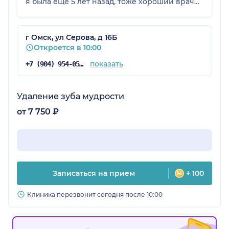
я была ещё 5 лет назад, тоже хороший врач
был. Но сегодня ещё раз убедилась что
клиника отличная персонал вежливый
рекомендую. Спасибо вам Дорогой человек.
г Омск, ул Серова, д 16Б
Откроется в 10:00
показать
+7 (904) 954-05-49
Удаление зуба мудрости
от 7 750 ₽
Записаться на прием
+ 100
Клиника перезвонит сегодня после 10:00