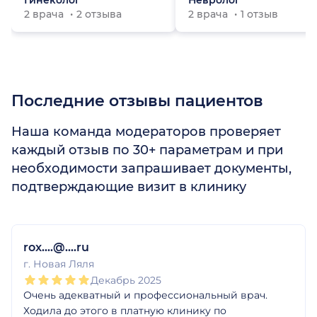
Гинеколог
Невролог
2 врача
2 отзыва
2 врача
1 отзыв
Последние отзывы пациентов
Наша команда модераторов проверяет
каждый отзыв по 30+ параметрам и при
необходимости запрашивает документы,
подтверждающие визит в клинику
1
2
3
4
5
rox....@....ru
г. Новая Ляля
Декабрь 2025
Очень адекватный и профессиональный врач.
Ходила до этого в платную клинику по