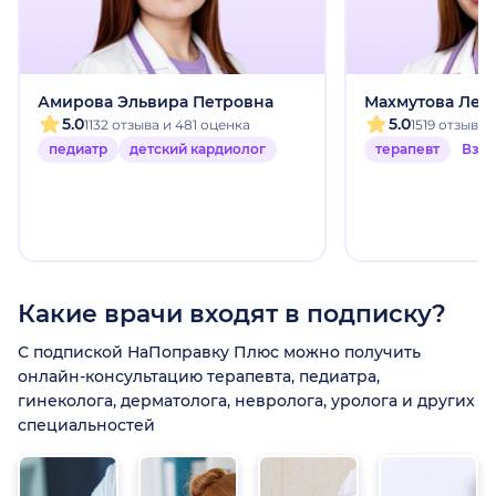
Амирова Эльвира Петровна
Махмутова Лей
5.0
5.0
1132 отзыва и 481 оценка
1519 отзыво
педиатр
детский кардиолог
терапевт
Взр
Какие врачи входят в подписку?
С подпиской НаПоправку Плюс можно получить
онлайн-консультацию терапевта, педиатра,
гинеколога, дерматолога, невролога, уролога и других
специальностей