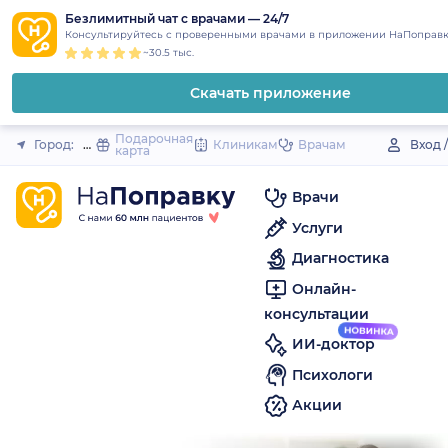
1
2
3
4
5
to
Безлимитный чат с врачами — 24/7
Закрыть
Консультируйтесь с проверенными врачами в приложении НаПоправк
content
~30.5 тыс.
Скачать приложение
Подарочная
Город:
Новая Ляля
Клиникам
Врачам
Вход 
карта
Врачи
Услуги
Диагностика
Онлайн-
консультации
ИИ-доктор
Психологи
Акции