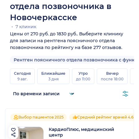
отдела позвоночника в
Новочеркасске
7 клиник
Цены от 270 руб. до 1830 руб.. Выберите клинику
для записи на рентгена поясничного отдела
позвоночника по рейтингу на базе 277 отзывов.
Рентген поясничного отдела позвоночника с функ
Сегодня
Ближайшие
Утро
Вечер
В
9 авг.
3 дня
до 11:00
после 18:00
8 а
Выбор пациентов 2025
Средний рейтинг врачей 4.6
КардиоПлюс, медицинский
центр