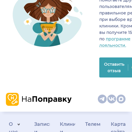
помогаете др
пользователя
правильное р
при выборе в
клиники. Кром
вы получите 1
по
программе
лояльности.
Оставить
отзыв
О
Запись
Клиникам
Телемедицина
Карта
нас
и
и
сайта