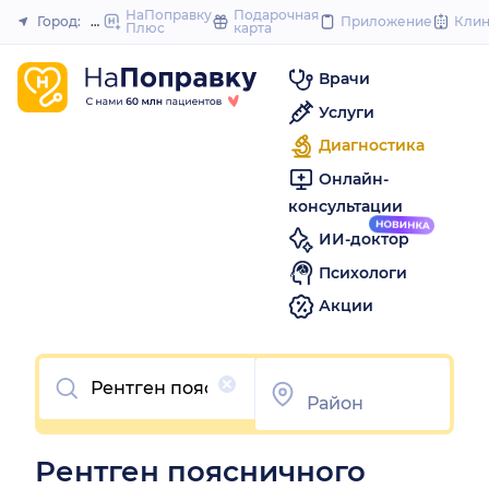
to
НаПоправку
Подарочная
Город:
Новочеркасск
Приложение
Кли
Плюс
карта
Закрыть
content
Врачи
Услуги
Диагностика
Онлайн-
консультации
ИИ-доктор
Психологи
Акции
Очистить
Рентген поясничного