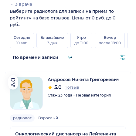
3 врача
Выберите радиолога для записи на прием по
рейтингу на базе отзывов. Цены от 0 руб. до 0
руб..
Сегодня
Ближайшие
Утро
Вечер
10 авг.
3 дня
до 11:00
после 18:00
15 
Андросов Никита Григорьевич
5.0
1 отзыв
Стаж 23 года
Первая категория
радиолог
Взрослый
Онкологический диспансер на Лейтенанта