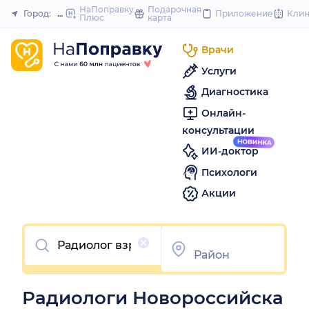
to
НаПоправку
Подарочная
Город:
Новороссийск
Приложение
Кли
Плюс
карта
Закрыть
content
Врачи
Услуги
Диагностика
Онлайн-
консультации
ИИ-доктор
Психологи
Акции
Очистить
Радиологи Новороссийска