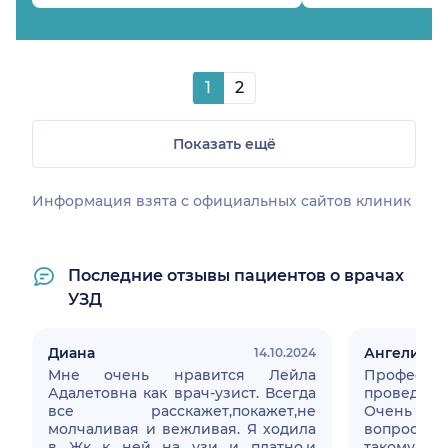
1
2
Показать ещё
Информация взята c официальных сайтов клиник
Последние отзывы пациентов о врачах
УЗД
Диана
Ангелина
14.10.2024
Мне очень нравится Лейла
Професс
Адалетовна как врач-узист. Всегда
проведен
все расскажет,покажет,не
Очень доб
молчаливая и вежливая. Я ходила
вопросам 
в Жк к ней на узи и платно,и
такому с