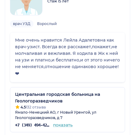
Стаж 15 лет
врач УЗД
Взрослый
Мне очень нравится Лейла Адалетовна как
врач-узист. Всегда все расскажет,покажет,не
молчаливая и вежливая. Я ходила в Жк к ней
на узи и платно,и бесплатно,и от этого ничего
не меняется,отношение одинаково хорошее!
❤️
Центральная городская больница на
Геологоразведчиков
4.5
132 отзыва
Ямало-Ненецкий АО, г Новый Уренгой, ул
Геологоразведчиков, д 7
показать
+7 (349) 494-42-62