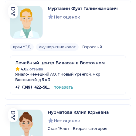
Муртазин Фуат Галимжанович
Нет оценок
врач УЗД
акушер-гинеколог
Взрослый
Лечебный центр Вивасан в Восточном
4.0
2 отзыва
Ямало-Ненецкий АО, г Новый Уренгой, мкр
Восточный, д 5 к 3
показать
+7 (349) 422-50-50
Нурматова Юлия Юрьевна
Нет оценок
Стаж 19 лет
Вторая категория