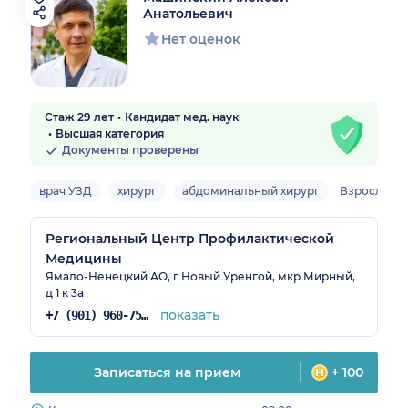
Анатольевич
Нет оценок
Стаж 29 лет
Кандидат мед. наук
Высшая категория
Документы проверены
врач УЗД
хирург
абдоминальный хирург
Взрослый
Региональный Центр Профилактической
Медицины
Ямало-Ненецкий АО, г Новый Уренгой, мкр Мирный,
д 1 к 3а
показать
+7 (901) 960-75-43
Записаться на прием
+ 100