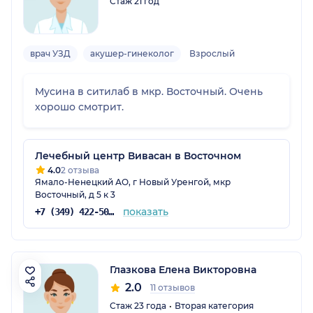
Стаж 21 год
врач УЗД
акушер-гинеколог
Взрослый
Мусина в ситилаб в мкр. Восточный. Очень
хорошо смотрит.
Лечебный центр Вивасан в Восточном
4.0
2 отзыва
Ямало-Ненецкий АО, г Новый Уренгой, мкр
Восточный, д 5 к 3
показать
+7 (349) 422-50-50
Глазкова Елена Викторовна
2.0
11 отзывов
Стаж 23 года
Вторая категория