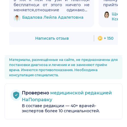
бесплатно,и от этого ничего не
прийти сно
меняется,отношение одинаково
Щипцо
хорошее!❤️
Бадалова Лейла Адалетовна
Ксения
Написать отзыв
+ 150
Материалы, размещённые на сайте, не предназначены для
постановки диагноза и лечения и не заменяют приём
врача. Имеются противопоказания. Необходима
консультация специалиста.
Проверено
медицинской редакцией
НаПоправку
В составе редакции — 40+ врачей-
экспертов более 10 специальностей.