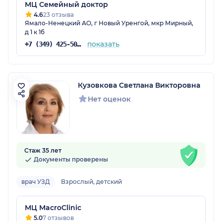
МЦ Семейный доктор
4.6
23 отзыва
Ямало-Ненецкий АО, г Новый Уренгой, мкр Мирный,
д 1 к 1б
показать
+7 (349) 425-50-25
Кузовкова Светлана Викторовна
Нет оценок
Стаж 35 лет
Документы проверены
врач УЗД
Взрослый, детский
МЦ MacroClinic
5.0
7 отзывов