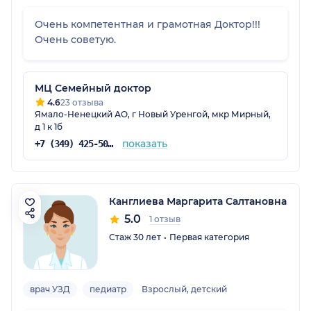
Очень компетентная и грамотная Доктор!!!
Очень советую.
МЦ Семейный доктор
4.6
23 отзыва
Ямало-Ненецкий АО, г Новый Уренгой, мкр Мирный,
д 1 к 1б
показать
+7 (349) 425-50-25
Канглиева Маргарита Салтановна
5.0
1 отзыв
Стаж 30 лет
Первая категория
врач УЗД
педиатр
Взрослый, детский