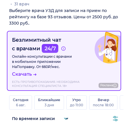
31 врач
Выберите врача УЗД для записи на прием по
рейтингу на базе 93 отзывов. Цены от 2500 руб. до
3300 руб..
Безлимитный чат
с врачами
24/7
Онлайн-консультации с врачами
в мобильном приложении
НаПоправку. От 660₽/мес.
Скачать
ЕСТЬ ПРОТИВОПОКАЗАНИЯ. НЕОБХОДИМА
Реклама
КОНСУЛЬТАЦИЯ СПЕЦИАЛИСТА. 18+
Сегодня
Ближайшие
Утро
Вечер
В
6 авг.
3 дня
до 11:00
после 18:00
8 а