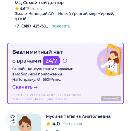
МЦ Семейный доктор
4.6
23 отзыва
Ямало-Ненецкий АО, г Новый Уренгой, мкр Мирный,
д 1 к 1б
показать
+7 (349) 425-50-25
Безлимитный чат
с врачами
24/7
Онлайн-консультации с врачами
в мобильном приложении
НаПоправку. От 660₽/мес.
Скачать
ЕСТЬ ПРОТИВОПОКАЗАНИЯ. НЕОБХОДИМА
Реклама
КОНСУЛЬТАЦИЯ СПЕЦИАЛИСТА. 18+
Мусина Татьяна Анатольевна
4.0
9 отзывов