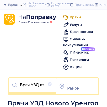
to
НаПоправку
Подарочная
Город:
Новый Уренгой
Приложение
Кли
Плюс
карта
Закрыть
content
Врачи
Услуги
Диагностика
Онлайн-
консультации
ИИ-доктор
Психологи
Акции
Очистить
Врачи УЗД Нового Уренгоя