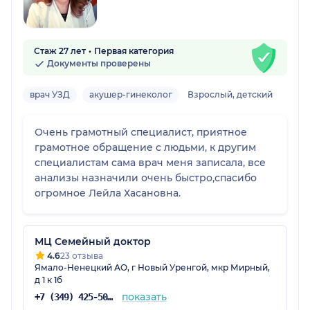
Стаж 27 лет
Первая категория
Документы проверены
врач УЗД
акушер-гинеколог
Взрослый, детский
Очень грамотный специалист, приятное
грамотное обращение с людьми, к другим
специалистам сама врач меня записала, все
анализы назначили очень быстро,спасибо
огромное Лейла Хасановна.
МЦ Семейный доктор
4.6
23 отзыва
Ямало-Ненецкий АО, г Новый Уренгой, мкр Мирный,
д 1 к 1б
показать
+7 (349) 425-50-25